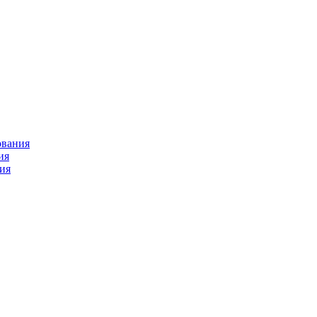
ования
ия
ия