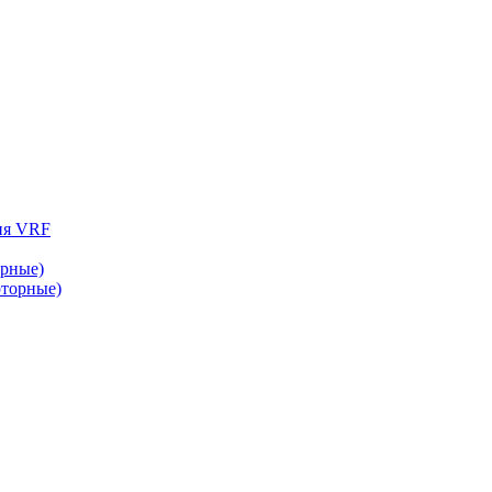
ия VRF
рные)
торные)