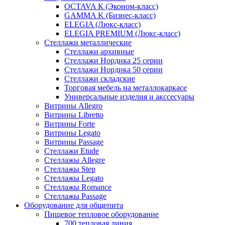
OCTAVA К (Эконом-класс)
GAMMA K (Бизнес-класс)
ELEGIA (Люкс-класс)
ELEGIA PREMIUM (Люкс-класс)
Стеллажи металлические
Стеллажи архивные
Стеллажи Нордика 25 серии
Стеллажи Нордика 50 серии
Стеллажи складские
Торговая мебель на металлокаркасе
Универсальные изделия и акссесуары
Витрины Allegro
Витрины Libretto
Витрины Forte
Витрины Legato
Витрины Passage
Стеллажи Etude
Стеллажы Allegre
Стеллажы Step
Стеллажы Legato
Стеллажы Romance
Стеллажы Passage
Оборудование для общепита
Пищевое тепловое оборудование
700 тепловая линия