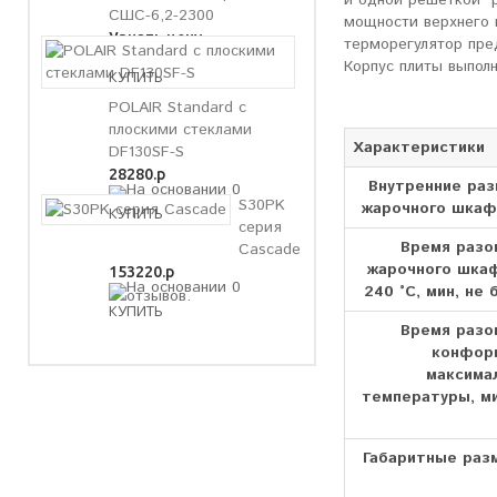
СШС-6,2-2300
мощности верхнего 
Узнать цену
терморегулятор пре
Корпус плиты выпол
POLAIR Standard с
плоскими стеклами
Характеристики
DF130SF-S
28280.р
Внутренние ра
S30PK
жарочного шкаф
серия
Время разо
Cascade
жарочного шка
153220.р
240 °C, мин, не 
Время разо
конфор
максима
температуры, ми
Габаритные раз