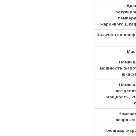
Диа
регулиро
темпер
жарочного шкаф
Количество конф
Масс
Номина
мощность жаро
шкафа
Номина
потребл
мощность, кВ
Номина
напряжен
Площадь жар