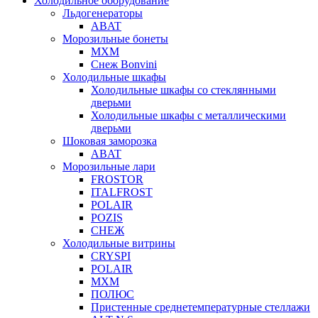
Холодильное оборудование
Льдогенераторы
ABAT
Морозильные бонеты
МХМ
Снеж Bonvini
Холодильные шкафы
Холодильные шкафы cо стеклянными
дверьми
Холодильные шкафы с металлическими
дверьми
Шоковая заморозка
ABAT
Морозильные лари
FROSTOR
ITALFROST
POLAIR
POZIS
СНЕЖ
Холодильные витрины
CRYSPI
POLAIR
МХМ
ПОЛЮС
Пристенные среднетемпературные стеллажи