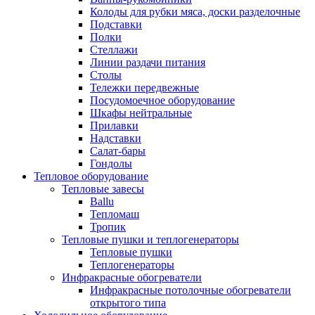
Колоды для рубки мяса, доски разделочные
Подставки
Полки
Стеллажи
Линии раздачи питания
Столы
Тележки передвежные
Посудомоечное оборудование
Шкафы нейтральные
Прилавки
Надставки
Салат-бары
Гондолы
Тепловое оборудование
Тепловые завесы
Ballu
Тепломаш
Тропик
Тепловые пушки и теплогенераторы
Тепловые пушки
Теплогенераторы
Инфракрасные обогреватели
Инфракрасные потолочные обогреватели
открытого типа