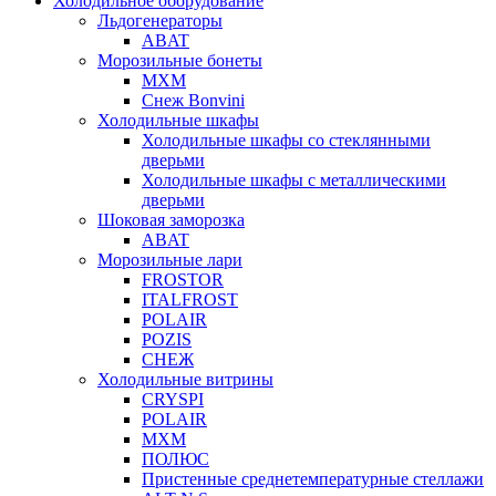
Холодильное оборудование
Льдогенераторы
ABAT
Морозильные бонеты
МХМ
Снеж Bonvini
Холодильные шкафы
Холодильные шкафы cо стеклянными
дверьми
Холодильные шкафы с металлическими
дверьми
Шоковая заморозка
ABAT
Морозильные лари
FROSTOR
ITALFROST
POLAIR
POZIS
СНЕЖ
Холодильные витрины
CRYSPI
POLAIR
МХМ
ПОЛЮС
Пристенные среднетемпературные стеллажи