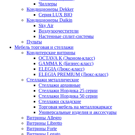
Чиллеры
Кондиционеры Dekker
Серия LUX BIO
Кондиционеры Daikin
Sky Air
Воздухоочестители
Настенные сплит-системы
Пульты
Мебель торговая и стеллажи
Кондитерские витрины
OCTAVA К (Эконом-класс)
GAMMA K (Бизнес-класс)
ELEGIA (Люкс-класс)
ELEGIA PREMIUM (Люкс-класс)
Стеллажи металлические
Стеллажи архивные
Стеллажи Нордика 25 серии
Стеллажи Нордика 50 серии
Стеллажи складские
Торговая мебель на металлокаркасе
Универсальные изделия и акссесуары
Витрины Allegro
Витрины Libretto
Витрины Forte
Витрины Legato