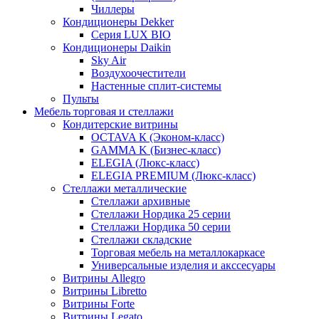
Чиллеры
Кондиционеры Dekker
Серия LUX BIO
Кондиционеры Daikin
Sky Air
Воздухоочестители
Настенные сплит-системы
Пульты
Мебель торговая и стеллажи
Кондитерские витрины
OCTAVA К (Эконом-класс)
GAMMA K (Бизнес-класс)
ELEGIA (Люкс-класс)
ELEGIA PREMIUM (Люкс-класс)
Стеллажи металлические
Стеллажи архивные
Стеллажи Нордика 25 серии
Стеллажи Нордика 50 серии
Стеллажи складские
Торговая мебель на металлокаркасе
Универсальные изделия и акссесуары
Витрины Allegro
Витрины Libretto
Витрины Forte
Витрины Legato