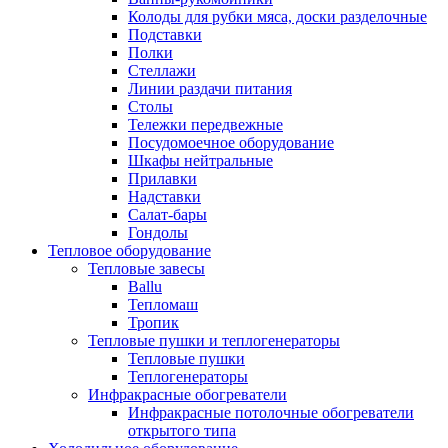
Колоды для рубки мяса, доски разделочные
Подставки
Полки
Стеллажи
Линии раздачи питания
Столы
Тележки передвежные
Посудомоечное оборудование
Шкафы нейтральные
Прилавки
Надставки
Салат-бары
Гондолы
Тепловое оборудование
Тепловые завесы
Ballu
Тепломаш
Тропик
Тепловые пушки и теплогенераторы
Тепловые пушки
Теплогенераторы
Инфракрасные обогреватели
Инфракрасные потолочные обогреватели
открытого типа