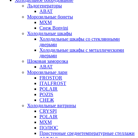
Холодильное оборудование
Льдогенераторы
ABAT
Морозильные бонеты
МХМ
Снеж Bonvini
Холодильные шкафы
Холодильные шкафы cо стеклянными
дверьми
Холодильные шкафы с металлическими
дверьми
Шоковая заморозка
ABAT
Морозильные лари
FROSTOR
ITALFROST
POLAIR
POZIS
СНЕЖ
Холодильные витрины
CRYSPI
POLAIR
МХМ
ПОЛЮС
Пристенные среднетемпературные стеллажи