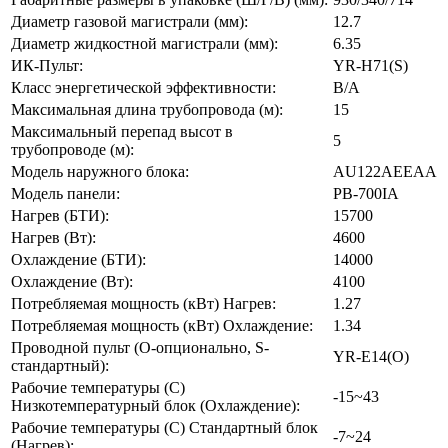
Диаметр газовой магистрали (мм):
12.7
Диаметр жидкостной магистрали (мм):
6.35
ИК-Пульт:
YR-H71(S)
Класс энергетической эффективности:
B/A
Максимальная длина трубопровода (м):
15
Максимальный перепад высот в
5
трубопроводе (м):
Модель наружного блока:
AU122AEEAA
Модель панели:
PB-700IA
Нагрев (БТИ):
15700
Нагрев (Вт):
4600
Охлаждение (БТИ):
14000
Охлаждение (Вт):
4100
Потребляемая мощность (кВт) Нагрев:
1.27
Потребляемая мощность (кВт) Охлаждение:
1.34
Проводной пульт (О-опционально, S-
YR-E14(O)
стандартный):
Рабочие температуры (С)
-15~43
Низкотемпературный блок (Охлаждение):
Рабочие температуры (С) Стандартный блок
-7~24
(Нагрев):