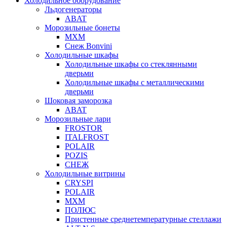
Холодильное оборудование
Льдогенераторы
ABAT
Морозильные бонеты
МХМ
Снеж Bonvini
Холодильные шкафы
Холодильные шкафы cо стеклянными
дверьми
Холодильные шкафы с металлическими
дверьми
Шоковая заморозка
ABAT
Морозильные лари
FROSTOR
ITALFROST
POLAIR
POZIS
СНЕЖ
Холодильные витрины
CRYSPI
POLAIR
МХМ
ПОЛЮС
Пристенные среднетемпературные стеллажи