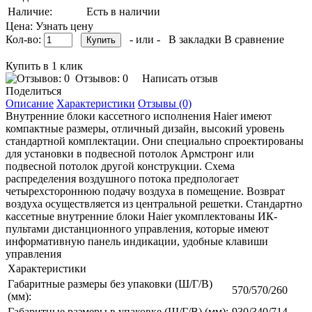
Наличие:
Есть в наличии
Цена: Узнать цену
Кол-во:
- или -
В закладки
В сравнение
Купить в 1 клик
Отзывов: 0
Написать отзыв
Поделиться
Описание
Характеристики
Отзывы (0)
Внутренние блоки кассетного исполнения Haier имеют
компактные размеры, отличный дизайн, высокий уровень
стандартной комплектации. Они специально спроектированы
для установки в подвесной потолок Армстронг или
подвесной потолок другой конструкции. Схема
распределения воздушного потока предпологает
четырехстороннюю подачу воздуха в помещение. Возврат
воздуха осуществляется из центральной решетки. Стандартно
кассетные внутренние блоки Haier укомплектованы ИК-
пультами дистанционного управления, которые имеют
информативную панель индикации, удобные клавиши
управления
Характеристики
Габаритные размеры без упаковки (Ш/Г/В)
570/570/260
(мм):
Габаритные размеры в упаковке (Ш/Г/В) (мм):
930/340/714