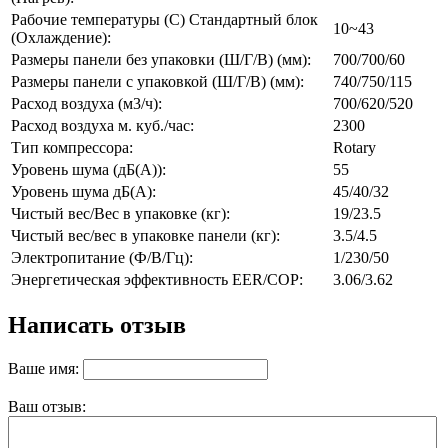
Рабочие температуры (С) Стандартный блок
10~43
(Охлаждение):
Размеры панели без упаковки (Ш/Г/В) (мм):
700/700/60
Размеры панели с упаковкой (Ш/Г/В) (мм):
740/750/115
Расход воздуха (м3/ч):
700/620/520
Расход воздуха м. куб./час:
2300
Тип компрессора:
Rotary
Уровень шума (дБ(А)):
55
Уровень шума дБ(А):
45/40/32
Чистый вес/Вес в упаковке (кг):
19/23.5
Чистый вес/вес в упаковке панели (кг):
3.5/4.5
Электропитание (Ф/В/Гц):
1/230/50
Энергетическая эффективность EER/COP:
3.06/3.62
Написать отзыв
Ваше имя:
Ваш отзыв: