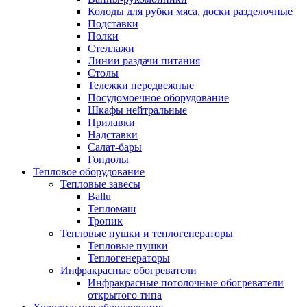
Колоды для рубки мяса, доски разделочные
Подставки
Полки
Стеллажи
Линии раздачи питания
Столы
Тележки передвежные
Посудомоечное оборудование
Шкафы нейтральные
Прилавки
Надставки
Салат-бары
Гондолы
Тепловое оборудование
Тепловые завесы
Ballu
Тепломаш
Тропик
Тепловые пушки и теплогенераторы
Тепловые пушки
Теплогенераторы
Инфракрасные обогреватели
Инфракрасные потолочные обогреватели
открытого типа