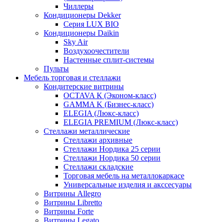
Чиллеры
Кондиционеры Dekker
Серия LUX BIO
Кондиционеры Daikin
Sky Air
Воздухоочестители
Настенные сплит-системы
Пульты
Мебель торговая и стеллажи
Кондитерские витрины
OCTAVA К (Эконом-класс)
GAMMA K (Бизнес-класс)
ELEGIA (Люкс-класс)
ELEGIA PREMIUM (Люкс-класс)
Стеллажи металлические
Стеллажи архивные
Стеллажи Нордика 25 серии
Стеллажи Нордика 50 серии
Стеллажи складские
Торговая мебель на металлокаркасе
Универсальные изделия и акссесуары
Витрины Allegro
Витрины Libretto
Витрины Forte
Витрины Legato