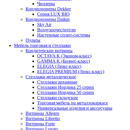
Чиллеры
Кондиционеры Dekker
Серия LUX BIO
Кондиционеры Daikin
Sky Air
Воздухоочестители
Настенные сплит-системы
Пульты
Мебель торговая и стеллажи
Кондитерские витрины
OCTAVA К (Эконом-класс)
GAMMA K (Бизнес-класс)
ELEGIA (Люкс-класс)
ELEGIA PREMIUM (Люкс-класс)
Стеллажи металлические
Стеллажи архивные
Стеллажи Нордика 25 серии
Стеллажи Нордика 50 серии
Стеллажи складские
Торговая мебель на металлокаркасе
Универсальные изделия и акссесуары
Витрины Allegro
Витрины Libretto
Витрины Forte
Витрины Legato