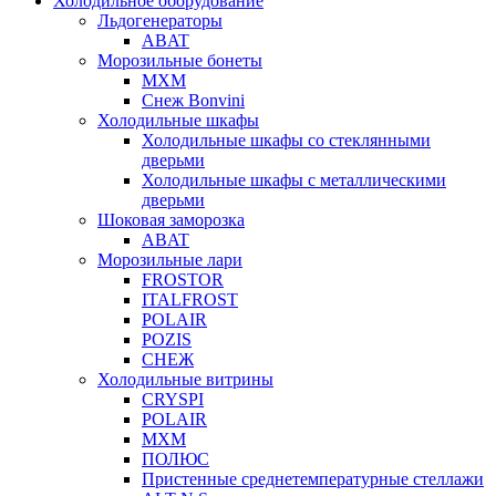
Холодильное оборудование
Льдогенераторы
ABAT
Морозильные бонеты
МХМ
Снеж Bonvini
Холодильные шкафы
Холодильные шкафы cо стеклянными
дверьми
Холодильные шкафы с металлическими
дверьми
Шоковая заморозка
ABAT
Морозильные лари
FROSTOR
ITALFROST
POLAIR
POZIS
СНЕЖ
Холодильные витрины
CRYSPI
POLAIR
МХМ
ПОЛЮС
Пристенные среднетемпературные стеллажи