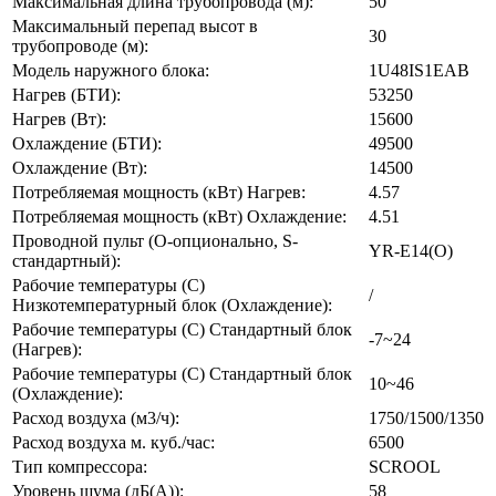
Максимальная длина трубопровода (м):
50
Максимальный перепад высот в
30
трубопроводе (м):
Модель наружного блока:
1U48IS1EAB
Нагрев (БТИ):
53250
Нагрев (Вт):
15600
Охлаждение (БТИ):
49500
Охлаждение (Вт):
14500
Потребляемая мощность (кВт) Нагрев:
4.57
Потребляемая мощность (кВт) Охлаждение:
4.51
Проводной пульт (О-опционально, S-
YR-E14(O)
стандартный):
Рабочие температуры (С)
/
Низкотемпературный блок (Охлаждение):
Рабочие температуры (С) Стандартный блок
-7~24
(Нагрев):
Рабочие температуры (С) Стандартный блок
10~46
(Охлаждение):
Расход воздуха (м3/ч):
1750/1500/1350
Расход воздуха м. куб./час:
6500
Тип компрессора:
SCROOL
Уровень шума (дБ(А)):
58