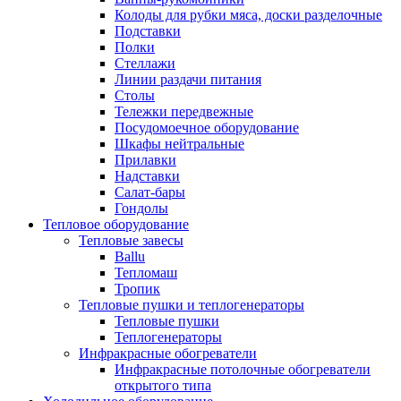
Колоды для рубки мяса, доски разделочные
Подставки
Полки
Стеллажи
Линии раздачи питания
Столы
Тележки передвежные
Посудомоечное оборудование
Шкафы нейтральные
Прилавки
Надставки
Салат-бары
Гондолы
Тепловое оборудование
Тепловые завесы
Ballu
Тепломаш
Тропик
Тепловые пушки и теплогенераторы
Тепловые пушки
Теплогенераторы
Инфракрасные обогреватели
Инфракрасные потолочные обогреватели
открытого типа