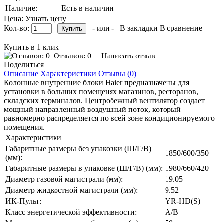
Наличие:
Есть в наличии
Цена: Узнать цену
Кол-во:
- или -
В закладки
В сравнение
Купить в 1 клик
Отзывов: 0
Написать отзыв
Поделиться
Описание
Характеристики
Отзывы (0)
Колонные внутренние блоки Haier предназначены для
установки в больших помещенях магазинов, ресторанов,
складских терминалов. Центробежный вентилятор создает
мощный направленный воздушный поток, который
равномерно распределяется по всей зоне кондиционируемого
помещения.
Характеристики
Габаритные размеры без упаковки (Ш/Г/В)
1850/600/350
(мм):
Габаритные размеры в упаковке (Ш/Г/В) (мм):
1980/660/420
Диаметр газовой магистрали (мм):
19.05
Диаметр жидкостной магистрали (мм):
9.52
ИК-Пульт:
YR-HD(S)
Класс энергетической эффективности:
A/B