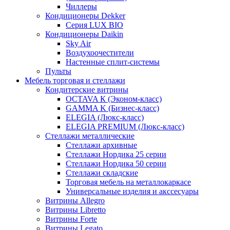
Чиллеры
Кондиционеры Dekker
Серия LUX BIO
Кондиционеры Daikin
Sky Air
Воздухоочестители
Настенные сплит-системы
Пульты
Мебель торговая и стеллажи
Кондитерские витрины
OCTAVA К (Эконом-класс)
GAMMA K (Бизнес-класс)
ELEGIA (Люкс-класс)
ELEGIA PREMIUM (Люкс-класс)
Стеллажи металлические
Стеллажи архивные
Стеллажи Нордика 25 серии
Стеллажи Нордика 50 серии
Стеллажи складские
Торговая мебель на металлокаркасе
Универсальные изделия и акссесуары
Витрины Allegro
Витрины Libretto
Витрины Forte
Витрины Legato