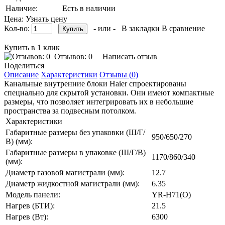
Наличие:
Есть в наличии
Цена: Узнать цену
Кол-во:
- или -
В закладки
В сравнение
Купить в 1 клик
Отзывов: 0
Написать отзыв
Поделиться
Описание
Характеристики
Отзывы (0)
Канальные внутренние блоки Haier спроектированы
специально для скрытой установки. Они имеют компактные
размеры, что позволяет интегрировать их в небольшие
пространства за подвесным потолком.
Характеристики
Габаритные размеры без упаковки (Ш/Г/
950/650/270
В) (мм):
Габаритные размеры в упаковке (Ш/Г/В)
1170/860/340
(мм):
Диаметр газовой магистрали (мм):
12.7
Диаметр жидкостной магистрали (мм):
6.35
Модель панели:
YR-H71(O)
Нагрев (БТИ):
21.5
Нагрев (Вт):
6300