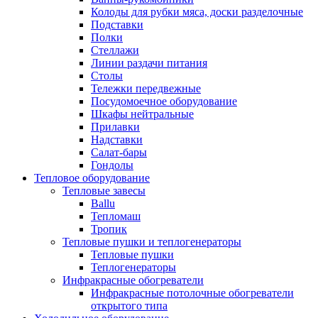
Колоды для рубки мяса, доски разделочные
Подставки
Полки
Стеллажи
Линии раздачи питания
Столы
Тележки передвежные
Посудомоечное оборудование
Шкафы нейтральные
Прилавки
Надставки
Салат-бары
Гондолы
Тепловое оборудование
Тепловые завесы
Ballu
Тепломаш
Тропик
Тепловые пушки и теплогенераторы
Тепловые пушки
Теплогенераторы
Инфракрасные обогреватели
Инфракрасные потолочные обогреватели
открытого типа