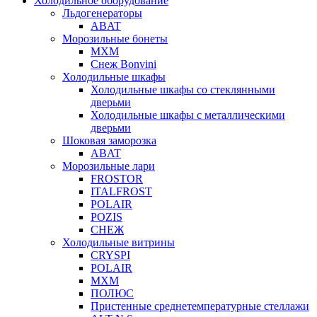
Холодильное оборудование
Льдогенераторы
ABAT
Морозильные бонеты
МХМ
Снеж Bonvini
Холодильные шкафы
Холодильные шкафы cо стеклянными
дверьми
Холодильные шкафы с металлическими
дверьми
Шоковая заморозка
ABAT
Морозильные лари
FROSTOR
ITALFROST
POLAIR
POZIS
СНЕЖ
Холодильные витрины
CRYSPI
POLAIR
МХМ
ПОЛЮС
Пристенные среднетемпературные стеллажи