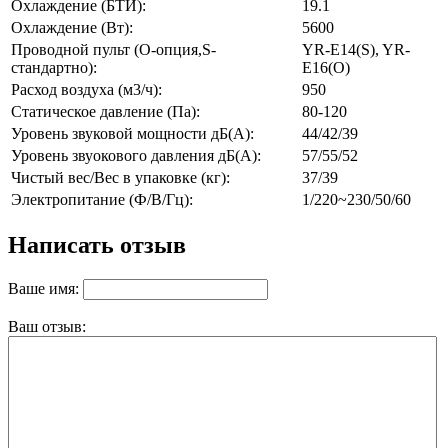
Охлаждение (БТИ):
19.1
Охлаждение (Вт):
5600
Проводной пульт (O-опция,S-
YR-E14(S), YR-
стандартно):
E16(O)
Расход воздуха (м3/ч):
950
Статическое давление (Па):
80-120
Уровень звуковой мощности дБ(А):
44/42/39
Уровень звуокового давления дБ(А):
57/55/52
Чистый вес/Вес в упаковке (кг):
37/39
Электропитание (Ф/В/Гц):
1/220~230/50/60
Написать отзыв
Ваше имя:
Ваш отзыв: