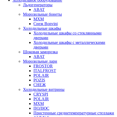
Холодильное оборудование
Льдогенераторы
ABAT
Морозильные бонеты
МХМ
Снеж Bonvini
Холодильные шкафы
Холодильные шкафы cо стеклянными
дверьми
Холодильные шкафы с металлическими
дверьми
Шоковая заморозка
ABAT
Морозильные лари
FROSTOR
ITALFROST
POLAIR
POZIS
СНЕЖ
Холодильные витрины
CRYSPI
POLAIR
МХМ
ПОЛЮС
Пристенные среднетемпературные стеллажи