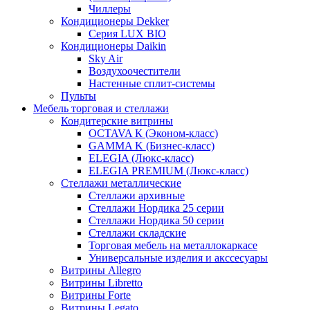
Чиллеры
Кондиционеры Dekker
Серия LUX BIO
Кондиционеры Daikin
Sky Air
Воздухоочестители
Настенные сплит-системы
Пульты
Мебель торговая и стеллажи
Кондитерские витрины
OCTAVA К (Эконом-класс)
GAMMA K (Бизнес-класс)
ELEGIA (Люкс-класс)
ELEGIA PREMIUM (Люкс-класс)
Стеллажи металлические
Стеллажи архивные
Стеллажи Нордика 25 серии
Стеллажи Нордика 50 серии
Стеллажи складские
Торговая мебель на металлокаркасе
Универсальные изделия и акссесуары
Витрины Allegro
Витрины Libretto
Витрины Forte
Витрины Legato