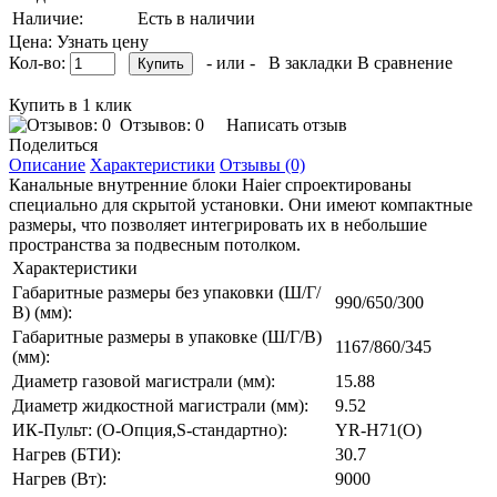
Наличие:
Есть в наличии
Цена: Узнать цену
Кол-во:
- или -
В закладки
В сравнение
Купить в 1 клик
Отзывов: 0
Написать отзыв
Поделиться
Описание
Характеристики
Отзывы (0)
Канальные внутренние блоки Haier спроектированы
специально для скрытой установки. Они имеют компактные
размеры, что позволяет интегрировать их в небольшие
пространства за подвесным потолком.
Характеристики
Габаритные размеры без упаковки (Ш/Г/
990/650/300
В) (мм):
Габаритные размеры в упаковке (Ш/Г/В)
1167/860/345
(мм):
Диаметр газовой магистрали (мм):
15.88
Диаметр жидкостной магистрали (мм):
9.52
ИК-Пульт: (O-Опция,S-стандартно):
YR-H71(O)
Нагрев (БТИ):
30.7
Нагрев (Вт):
9000