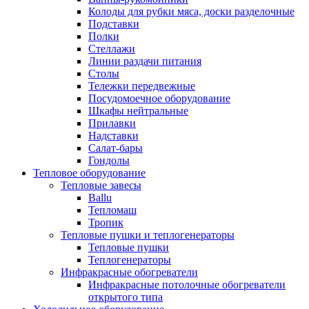
Колоды для рубки мяса, доски разделочные
Подставки
Полки
Стеллажи
Линии раздачи питания
Столы
Тележки передвежные
Посудомоечное оборудование
Шкафы нейтральные
Прилавки
Надставки
Салат-бары
Гондолы
Тепловое оборудование
Тепловые завесы
Ballu
Тепломаш
Тропик
Тепловые пушки и теплогенераторы
Тепловые пушки
Теплогенераторы
Инфракрасные обогреватели
Инфракрасные потолочные обогреватели
открытого типа