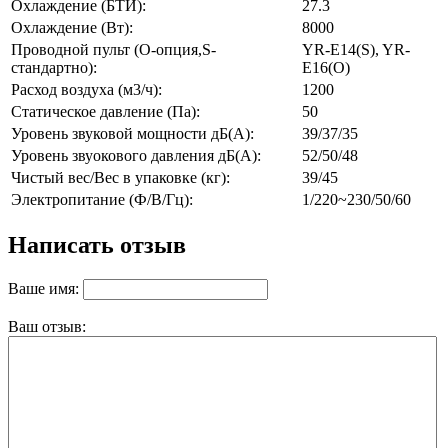
Охлаждение (БТИ):
27.3
Охлаждение (Вт):
8000
Проводной пульт (O-опция,S-
YR-E14(S), YR-
стандартно):
E16(O)
Расход воздуха (м3/ч):
1200
Статическое давление (Па):
50
Уровень звуковой мощности дБ(А):
39/37/35
Уровень звуокового давления дБ(А):
52/50/48
Чистый вес/Вес в упаковке (кг):
39/45
Электропитание (Ф/В/Гц):
1/220~230/50/60
Написать отзыв
Ваше имя:
Ваш отзыв: