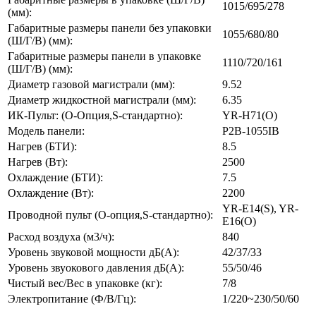
1015/695/278
(мм):
Габаритные размеры панели без упаковки
1055/680/80
(Ш/Г/В) (мм):
Габаритные размеры панели в упаковке
1110/720/161
(Ш/Г/В) (мм):
Диаметр газовой магистрали (мм):
9.52
Диаметр жидкостной магистрали (мм):
6.35
ИК-Пульт: (O-Опция,S-стандартно):
YR-H71(O)
Модель панели:
P2B-1055IB
Нагрев (БТИ):
8.5
Нагрев (Вт):
2500
Охлаждение (БТИ):
7.5
Охлаждение (Вт):
2200
YR-E14(S), YR-
Проводной пульт (O-опция,S-стандартно):
E16(O)
Расход воздуха (м3/ч):
840
Уровень звуковой мощности дБ(А):
42/37/33
Уровень звуокового давления дБ(А):
55/50/46
Чистый вес/Вес в упаковке (кг):
7/8
Электропитание (Ф/В/Гц):
1/220~230/50/60