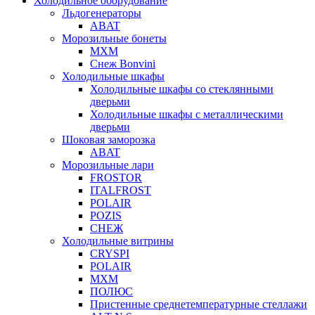
Холодильное оборудование
Льдогенераторы
ABAT
Морозильные бонеты
МХМ
Снеж Bonvini
Холодильные шкафы
Холодильные шкафы cо стеклянными
дверьми
Холодильные шкафы с металлическими
дверьми
Шоковая заморозка
ABAT
Морозильные лари
FROSTOR
ITALFROST
POLAIR
POZIS
СНЕЖ
Холодильные витрины
CRYSPI
POLAIR
МХМ
ПОЛЮС
Пристенные среднетемпературные стеллажи