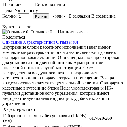
Наличие:
Есть в наличии
Цена: Узнать цену
Кол-во:
- или -
В закладки
В сравнение
Купить в 1 клик
Отзывов: 0
Написать отзыв
Поделиться
Описание
Характеристики
Отзывы (0)
Внутренние блоки кассетного исполнения Haier имеют
компактные размеры, отличный дизайн, высокий уровень
стандартной комплектации. Они специально спроектированы
для установки в подвесной потолок Армстронг или
подвесной потолок другой конструкции. Схема
распределения воздушного потока предпологает
четырехстороннюю подачу воздуха в помещение. Возврат
воздуха осуществляется из центральной решетки. Стандартно
кассетные внутренние блоки Haier укомплектованы ИК-
пультами дистанционного управления, которые имеют
информативную панель индикации, удобные клавиши
управления
Характеристики
Габаритные размеры без упаковки (Ш/Г/В)
817/620/260
(мм):
Габаритные размеры в упаковке (Ш/Г/В)