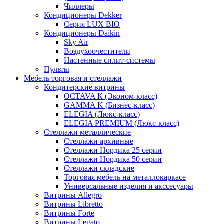
Чиллеры
Кондиционеры Dekker
Серия LUX BIO
Кондиционеры Daikin
Sky Air
Воздухоочестители
Настенные сплит-системы
Пульты
Мебель торговая и стеллажи
Кондитерские витрины
OCTAVA К (Эконом-класс)
GAMMA K (Бизнес-класс)
ELEGIA (Люкс-класс)
ELEGIA PREMIUM (Люкс-класс)
Стеллажи металлические
Стеллажи архивные
Стеллажи Нордика 25 серии
Стеллажи Нордика 50 серии
Стеллажи складские
Торговая мебель на металлокаркасе
Универсальные изделия и акссесуары
Витрины Allegro
Витрины Libretto
Витрины Forte
Витрины Legato