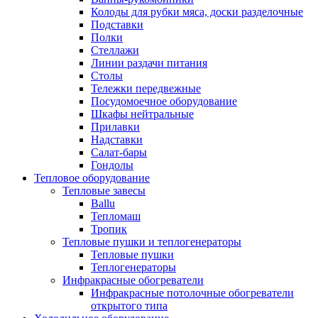
Колоды для рубки мяса, доски разделочные
Подставки
Полки
Стеллажи
Линии раздачи питания
Столы
Тележки передвежные
Посудомоечное оборудование
Шкафы нейтральные
Прилавки
Надставки
Салат-бары
Гондолы
Тепловое оборудование
Тепловые завесы
Ballu
Тепломаш
Тропик
Тепловые пушки и теплогенераторы
Тепловые пушки
Теплогенераторы
Инфракрасные обогреватели
Инфракрасные потолочные обогреватели
открытого типа