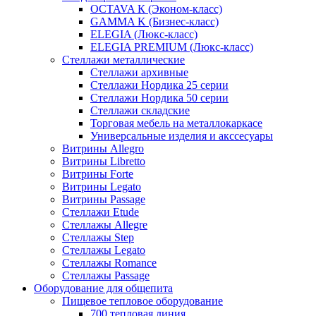
OCTAVA К (Эконом-класс)
GAMMA K (Бизнес-класс)
ELEGIA (Люкс-класс)
ELEGIA PREMIUM (Люкс-класс)
Стеллажи металлические
Стеллажи архивные
Стеллажи Нордика 25 серии
Стеллажи Нордика 50 серии
Стеллажи складские
Торговая мебель на металлокаркасе
Универсальные изделия и акссесуары
Витрины Allegro
Витрины Libretto
Витрины Forte
Витрины Legato
Витрины Passage
Стеллажи Etude
Стеллажы Allegre
Стеллажы Step
Стеллажы Legato
Стеллажы Romance
Стеллажы Passage
Оборудование для общепита
Пищевое тепловое оборудование
700 тепловая линия