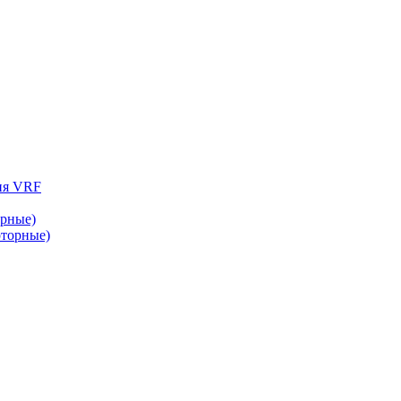
ия VRF
рные)
торные)