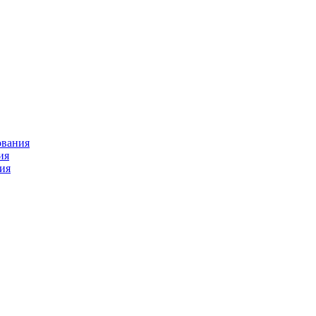
ования
ия
ия