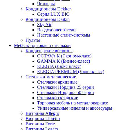
Чиллеры
Кондиционеры Dekker
Серия LUX BIO
Кондиционеры Daikin
Sky Air
Воздухоочестители
Настенные сплит-системы
Пульты
Мебель торговая и стеллажи
Кондитерские витрины
OCTAVA К (Эконом-класс)
GAMMA K (Бизнес-класс)
ELEGIA (Люкс-класс)
ELEGIA PREMIUM (Люкс-класс)
Стеллажи металлические
Стеллажи архивные
Стеллажи Нордика 25 серии
Стеллажи Нордика 50 серии
Стеллажи складские
Торговая мебель на металлокаркасе
Универсальные изделия и акссесуары
Витрины Allegro
Витрины Libretto
Витрины Forte
Витрины Legato