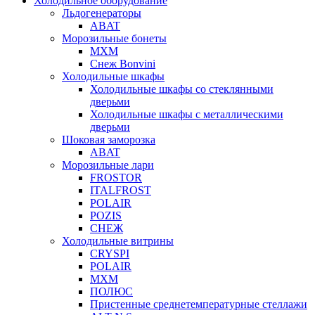
Холодильное оборудование
Льдогенераторы
ABAT
Морозильные бонеты
МХМ
Снеж Bonvini
Холодильные шкафы
Холодильные шкафы cо стеклянными
дверьми
Холодильные шкафы с металлическими
дверьми
Шоковая заморозка
ABAT
Морозильные лари
FROSTOR
ITALFROST
POLAIR
POZIS
СНЕЖ
Холодильные витрины
CRYSPI
POLAIR
МХМ
ПОЛЮС
Пристенные среднетемпературные стеллажи