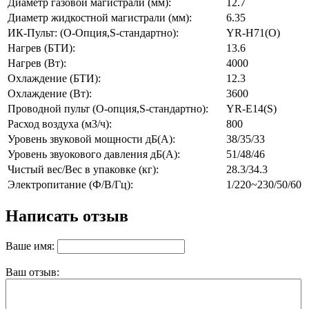
Диаметр газовой магистрали (мм):
12.7
Диаметр жидкостной магистрали (мм):
6.35
ИК-Пульт: (O-Опция,S-стандартно):
YR-H71(O)
Нагрев (БТИ):
13.6
Нагрев (Вт):
4000
Охлаждение (БТИ):
12.3
Охлаждение (Вт):
3600
Проводной пульт (O-опция,S-стандартно):
YR-E14(S)
Расход воздуха (м3/ч):
800
Уровень звуковой мощности дБ(А):
38/35/33
Уровень звуокового давления дБ(А):
51/48/46
Чистый вес/Вес в упаковке (кг):
28.3/34.3
Электропитание (Ф/В/Гц):
1/220~230/50/60
Написать отзыв
Ваше имя:
Ваш отзыв: