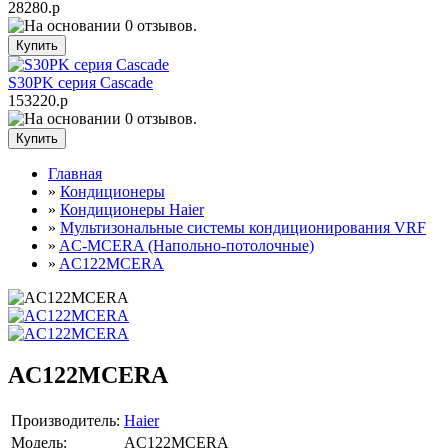
28280.р
S30PK серия Cascade
153220.р
Главная
»
Кондиционеры
»
Кондиционеры Haier
»
Мультизональные системы кондиционирования VRF
»
AС-MСERA (Напольно-потолочные)
»
AC122MCERA
AC122MCERA
Производитель:
Haier
Модель:
AC122MCERA