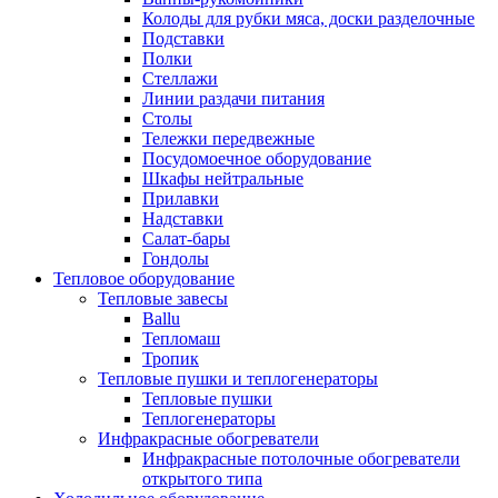
Колоды для рубки мяса, доски разделочные
Подставки
Полки
Стеллажи
Линии раздачи питания
Столы
Тележки передвежные
Посудомоечное оборудование
Шкафы нейтральные
Прилавки
Надставки
Салат-бары
Гондолы
Тепловое оборудование
Тепловые завесы
Ballu
Тепломаш
Тропик
Тепловые пушки и теплогенераторы
Тепловые пушки
Теплогенераторы
Инфракрасные обогреватели
Инфракрасные потолочные обогреватели
открытого типа