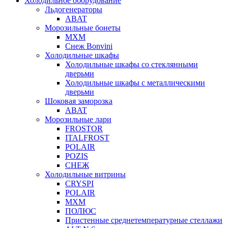
Холодильное оборудование
Льдогенераторы
ABAT
Морозильные бонеты
МХМ
Снеж Bonvini
Холодильные шкафы
Холодильные шкафы cо стеклянными
дверьми
Холодильные шкафы с металлическими
дверьми
Шоковая заморозка
ABAT
Морозильные лари
FROSTOR
ITALFROST
POLAIR
POZIS
СНЕЖ
Холодильные витрины
CRYSPI
POLAIR
МХМ
ПОЛЮС
Пристенные среднетемпературные стеллажи