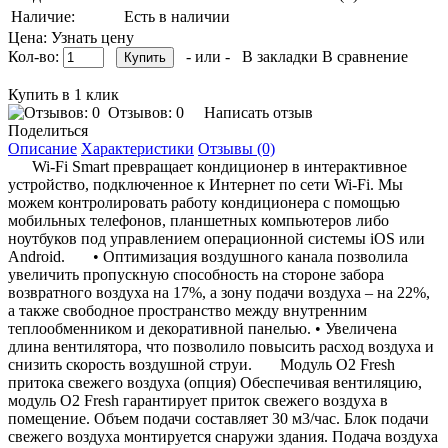
Наличие:
Есть в наличии
Цена: Узнать цену
Кол-во:
- или -
В закладки
В сравнение
Купить в 1 клик
Отзывов: 0
Написать отзыв
Поделиться
Описание
Характеристики
Отзывы (0)
Wi-Fi Smart превращает кондиционер в интерактивное
устройство, подключенное к Интернет по сети Wi-Fi. Мы
можем контролировать работу кондиционера с помощью
мобильных телефонов, планшетных компьютеров либо
ноутбуков под управлением операционной системы iOS или
Android. • Оптимизация воздушного канала позволила
увеличить пропускную способность на стороне забора
возвратного воздуха на 17%, а зону подачи воздуха – на 22%,
а также свободное пространство между внутренним
теплообменником и декоративной панелью. • Увеличена
длина вентилятора, что позволило повысить расход воздуха и
снизить скорость воздушной струи. Модуль O2 Fresh
притока свежего воздуха (опция) Обеспечивая вентиляцию,
модуль O2 Fresh гарантирует приток свежего воздуха в
помещение. Объем подачи составляет 30 м3/час. Блок подачи
свежего воздуха монтируется снаружи здания. Подача воздуха