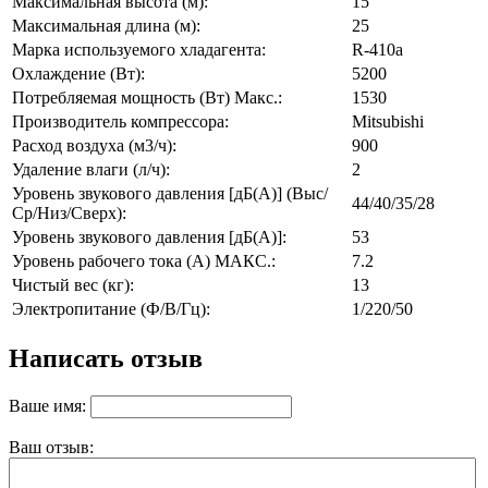
Максимальная высота (м):
15
Максимальная длина (м):
25
Марка используемого хладагента:
R-410a
Охлаждение (Вт):
5200
Потребляемая мощность (Вт) Макс.:
1530
Производитель компрессора:
Mitsubishi
Расход воздуха (м3/ч):
900
Удаление влаги (л/ч):
2
Уровень звукового давления [дБ(А)] (Выс/
44/40/35/28
Ср/Низ/Сверх):
Уровень звукового давления [дБ(А)]:
53
Уровень рабочего тока (А) МАКС.:
7.2
Чистый вес (кг):
13
Электропитание (Ф/В/Гц):
1/220/50
Написать отзыв
Ваше имя:
Ваш отзыв: