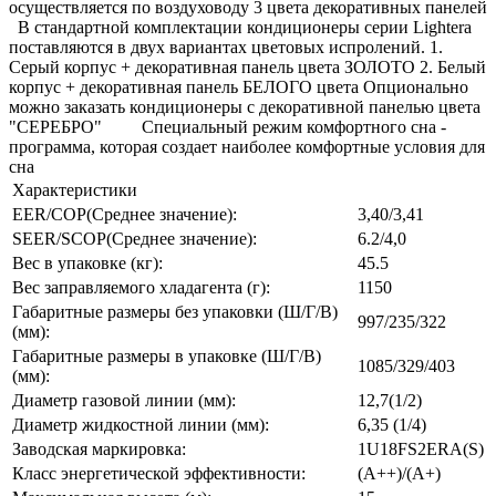
осуществляется по воздуховоду 3 цвета декоративных панелей
В стандартной комплектации кондиционеры серии Lightera
поставляются в двух вариантах цветовых испролений. 1.
Серый корпус + декоративная панель цвета ЗОЛОТО 2. Белый
корпус + декоративная панель БЕЛОГО цвета Опционально
можно заказать кондиционеры с декоративной панелью цвета
"СЕРЕБРО" Специальный режим комфортного сна -
программа, которая создает наиболее комфортные условия для
сна
Характеристики
EER/COP(Среднее значение):
3,40/3,41
SEER/SCOP(Среднее значение):
6.2/4,0
Вес в упаковке (кг):
45.5
Вес заправляемого хладагента (г):
1150
Габаритные размеры без упаковки (Ш/Г/В)
997/235/322
(мм):
Габаритные размеры в упаковке (Ш/Г/В)
1085/329/403
(мм):
Диаметр газовой линии (мм):
12,7(1/2)
Диаметр жидкостной линии (мм):
6,35 (1/4)
Заводская маркировка:
1U18FS2ERA(S)
Класс энергетической эффективности:
(A++)/(A+)