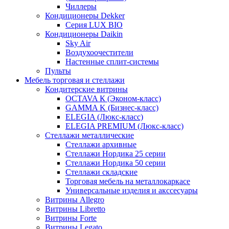
Чиллеры
Кондиционеры Dekker
Серия LUX BIO
Кондиционеры Daikin
Sky Air
Воздухоочестители
Настенные сплит-системы
Пульты
Мебель торговая и стеллажи
Кондитерские витрины
OCTAVA К (Эконом-класс)
GAMMA K (Бизнес-класс)
ELEGIA (Люкс-класс)
ELEGIA PREMIUM (Люкс-класс)
Стеллажи металлические
Стеллажи архивные
Стеллажи Нордика 25 серии
Стеллажи Нордика 50 серии
Стеллажи складские
Торговая мебель на металлокаркасе
Универсальные изделия и акссесуары
Витрины Allegro
Витрины Libretto
Витрины Forte
Витрины Legato