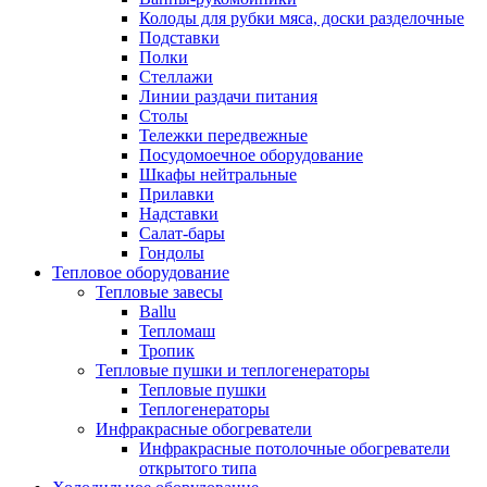
Колоды для рубки мяса, доски разделочные
Подставки
Полки
Стеллажи
Линии раздачи питания
Столы
Тележки передвежные
Посудомоечное оборудование
Шкафы нейтральные
Прилавки
Надставки
Салат-бары
Гондолы
Тепловое оборудование
Тепловые завесы
Ballu
Тепломаш
Тропик
Тепловые пушки и теплогенераторы
Тепловые пушки
Теплогенераторы
Инфракрасные обогреватели
Инфракрасные потолочные обогреватели
открытого типа