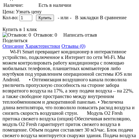
Наличие:
Есть в наличии
Цена: Узнать цену
Кол-во:
- или -
В закладки
В сравнение
Купить в 1 клик
Отзывов: 0
Написать отзыв
Поделиться
Описание
Характеристики
Отзывы (0)
Wi-Fi Smart превращает кондиционер в интерактивное
устройство, подключенное к Интернет по сети Wi-Fi. Мы
можем контролировать работу кондиционера с помощью
мобильных телефонов, планшетных компьютеров либо
ноутбуков под управлением операционной системы iOS или
Android. • Оптимизация воздушного канала позволила
увеличить пропускную способность на стороне забора
возвратного воздуха на 17%, а зону подачи воздуха – на 22%,
а также свободное пространство между внутренним
теплообменником и декоративной панелью. • Увеличена
длина вентилятора, что позволило повысить расход воздуха и
снизить скорость воздушной струи. Модуль O2 Fresh
притока свежего воздуха (опция) Обеспечивая вентиляцию,
модуль O2 Fresh гарантирует приток свежего воздуха в
помещение. Объем подачи составляет 30 м3/час. Блок подачи
свежего воздуха монтируется снаружи здания. Подача воздуха