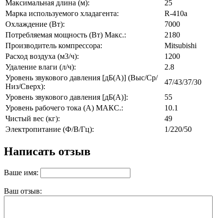
Максимальная длина (м):
25
Марка используемого хладагента:
R-410a
Охлаждение (Вт):
7000
Потребляемая мощность (Вт) Макс.:
2180
Производитель компрессора:
Mitsubishi
Расход воздуха (м3/ч):
1200
Удаление влаги (л/ч):
2.8
Уровень звукового давления [дБ(А)] (Выс/Ср/
47/43/37/30
Низ/Сверх):
Уровень звукового давления [дБ(А)]:
55
Уровень рабочего тока (А) МАКС.:
10.1
Чистый вес (кг):
49
Электропитание (Ф/В/Гц):
1/220/50
Написать отзыв
Ваше имя:
Ваш отзыв: