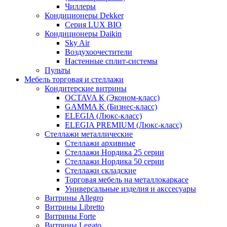
Чиллеры
Кондиционеры Dekker
Серия LUX BIO
Кондиционеры Daikin
Sky Air
Воздухоочестители
Настенные сплит-системы
Пульты
Мебель торговая и стеллажи
Кондитерские витрины
OCTAVA К (Эконом-класс)
GAMMA K (Бизнес-класс)
ELEGIA (Люкс-класс)
ELEGIA PREMIUM (Люкс-класс)
Стеллажи металлические
Стеллажи архивные
Стеллажи Нордика 25 серии
Стеллажи Нордика 50 серии
Стеллажи складские
Торговая мебель на металлокаркасе
Универсальные изделия и акссесуары
Витрины Allegro
Витрины Libretto
Витрины Forte
Витрины Legato