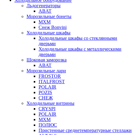
Холодильное оборудование
Льдогенераторы
ABAT
Морозильные бонеты
МХМ
Снеж Bonvini
Холодильные шкафы
Холодильные шкафы cо стеклянными
дверьми
Холодильные шкафы с металлическими
дверьми
Шоковая заморозка
ABAT
Морозильные лари
FROSTOR
ITALFROST
POLAIR
POZIS
СНЕЖ
Холодильные витрины
CRYSPI
POLAIR
МХМ
ПОЛЮС
Пристенные среднетемпературные стеллажи