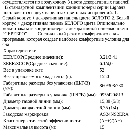
осуществляется по воздуховоду 3 цвета декоративных панелей
В стандартной комплектации кондиционеры серии Lightera
поставляются в двух вариантах цветовых испролений. 1.
Серый корпус + декоративная панель цвета ЗОЛОТО 2. Белый
корпус + декоративная панель БЕЛОГО цвета Опционально
можно заказать кондиционеры с декоративной панелью цвета
"СЕРЕБРО" Специальный режим комфортного сна -
программа, которая создает наиболее комфортные условия для
сна
Характеристики
EER/COP(Среднее значение):
3,21/3,41
SEER/SCOP(Среднее значение):
6.1/4,0
Вес в упаковке (кг):
52
Вес заправляемого хладагента (г):
1550
Габаритные размеры без упаковки (Ш/Г/В)
860/308/730
(мм):
Габаритные размеры в упаковке (Ш/Г/В) (мм):
995/420/813
Диаметр газовой линии (мм):
15,88 (5/8)
Диаметр жидкостной линии (мм):
6,35 (1/4)
Заводская маркировка:
AS24NS2ERA
Класс энергетической эффективности:
(A++)/(A+)
Максимальная высота (м):
15