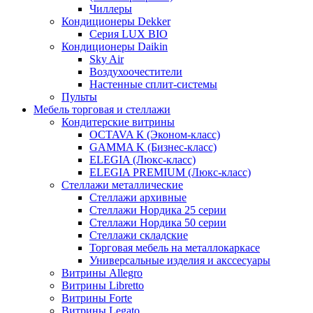
Чиллеры
Кондиционеры Dekker
Серия LUX BIO
Кондиционеры Daikin
Sky Air
Воздухоочестители
Настенные сплит-системы
Пульты
Мебель торговая и стеллажи
Кондитерские витрины
OCTAVA К (Эконом-класс)
GAMMA K (Бизнес-класс)
ELEGIA (Люкс-класс)
ELEGIA PREMIUM (Люкс-класс)
Стеллажи металлические
Стеллажи архивные
Стеллажи Нордика 25 серии
Стеллажи Нордика 50 серии
Стеллажи складские
Торговая мебель на металлокаркасе
Универсальные изделия и акссесуары
Витрины Allegro
Витрины Libretto
Витрины Forte
Витрины Legato