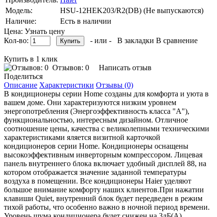
Модель:
HSU-12HEK203/R2(DB) (Не выпускаются)
Наличие:
Есть в наличии
Цена: Узнать цену
Кол-во:
- или -
В закладки
В сравнение
Купить в 1 клик
Отзывов: 0
Написать отзыв
Поделиться
Описание
Характеристики
Отзывы (0)
В кондиционеры серии Home созданы для комфорта и уюта в
вашем доме. Они характеризуются низким уровнем
энергопотребления (Энергоэффективность класса "A"),
функциональностью, интересным дизайном. Отличное
соотношение цены, качества с великолепными техническими
характеристиками яляется визитной карточкой
кондиционеров серии Home. Кондиционеры оснащены
высокоэффективным инверторным компрессором. Лицевая
панель внутреннего блока включает удобный дисплей 88, на
котором отображается значение заданной температуры
воздуха в помещении. Все кондиционеры Haier уделяют
большое внимание комфорту наших клиентов.При нажатии
клавиши Quiet, внутренний блок будет передведен в режим
тихой работы, что особенно важно в ночной период времени.
Уровень шума кондиционера будет снижен на 3дБ(А)