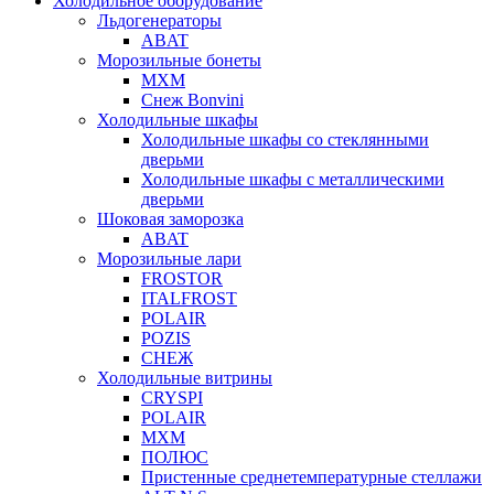
Холодильное оборудование
Льдогенераторы
ABAT
Морозильные бонеты
МХМ
Снеж Bonvini
Холодильные шкафы
Холодильные шкафы cо стеклянными
дверьми
Холодильные шкафы с металлическими
дверьми
Шоковая заморозка
ABAT
Морозильные лари
FROSTOR
ITALFROST
POLAIR
POZIS
СНЕЖ
Холодильные витрины
CRYSPI
POLAIR
МХМ
ПОЛЮС
Пристенные среднетемпературные стеллажи