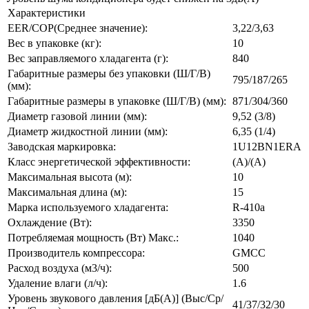
Характеристики
EER/COP(Среднее значение):
3,22/3,63
Вес в упаковке (кг):
10
Вес заправляемого хладагента (г):
840
Габаритные размеры без упаковки (Ш/Г/В)
795/187/265
(мм):
Габаритные размеры в упаковке (Ш/Г/В) (мм):
871/304/360
Диаметр газовой линии (мм):
9,52 (3/8)
Диаметр жидкостной линии (мм):
6,35 (1/4)
Заводская маркировка:
1U12BN1ERA
Класс энергетической эффективности:
(A)/(A)
Максимальная высота (м):
10
Максимальная длина (м):
15
Марка используемого хладагента:
R-410a
Охлаждение (Вт):
3350
Потребляемая мощность (Вт) Макс.:
1040
Производитель компрессора:
GMCC
Расход воздуха (м3/ч):
500
Удаление влаги (л/ч):
1.6
Уровень звукового давления [дБ(А)] (Выс/Ср/
41/37/32/30