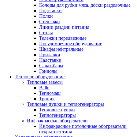
Колоды для рубки мяса, доски разделочные
Подставки
Полки
Стеллажи
Линии раздачи питания
Столы
Тележки передвежные
Посудомоечное оборудование
Шкафы нейтральные
Прилавки
Надставки
Салат-бары
Гондолы
Тепловое оборудование
Тепловые завесы
Ballu
Тепломаш
Тропик
Тепловые пушки и теплогенераторы
Тепловые пушки
Теплогенераторы
Инфракрасные обогреватели
Инфракрасные потолочные обогреватели
открытого типа