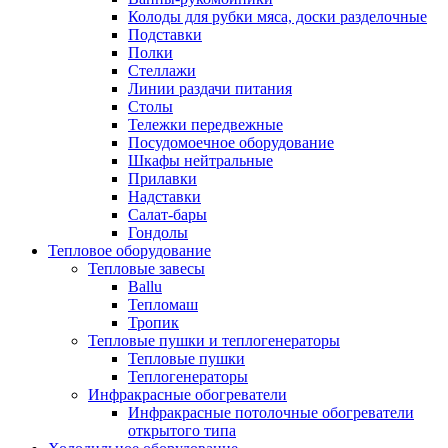
Колоды для рубки мяса, доски разделочные
Подставки
Полки
Стеллажи
Линии раздачи питания
Столы
Тележки передвежные
Посудомоечное оборудование
Шкафы нейтральные
Прилавки
Надставки
Салат-бары
Гондолы
Тепловое оборудование
Тепловые завесы
Ballu
Тепломаш
Тропик
Тепловые пушки и теплогенераторы
Тепловые пушки
Теплогенераторы
Инфракрасные обогреватели
Инфракрасные потолочные обогреватели
открытого типа