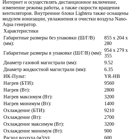
Интернет и осуществлять дистанционное включение,
изменение режима работы, а также скорости вращения
вентиляторов. Внутренние блоки Lightera также оснащены
модулем ионизации, увлажнения и очистки воздуха Nano-
Aqua генератор.
Характеристики
Габаритные размеры без упаковки (Ш/Г/В)
855 x 204 x
(мм):
280
954 x 279 x
Габаритные размеры в упаковке (Ш/Г/В) (мм):
355
Диаметр газовой магистрали (мм):
9.52
Диаметр жидкостной магистрали (мм):
6.35
ИК-Пульт:
YR-HB
Нагрев (БТИ):
9560
Нагрев (Вт):
2800
Нагрев максимум (Вт):
3200
Нагрев минимум (Вт):
1400
Охлаждение (БТИ):
9210
Охлаждение (Вт):
2700
Охлаждение максимум (Вт):
3200
Охлаждение минимум (Вт):
900
Расход воздуха (м3/ч):
600