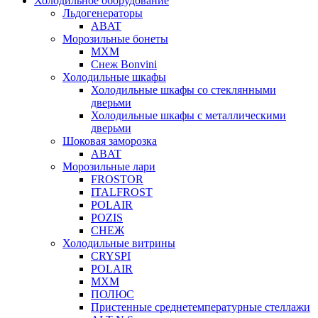
Холодильное оборудование
Льдогенераторы
ABAT
Морозильные бонеты
МХМ
Снеж Bonvini
Холодильные шкафы
Холодильные шкафы cо стеклянными
дверьми
Холодильные шкафы с металлическими
дверьми
Шоковая заморозка
ABAT
Морозильные лари
FROSTOR
ITALFROST
POLAIR
POZIS
СНЕЖ
Холодильные витрины
CRYSPI
POLAIR
МХМ
ПОЛЮС
Пристенные среднетемпературные стеллажи