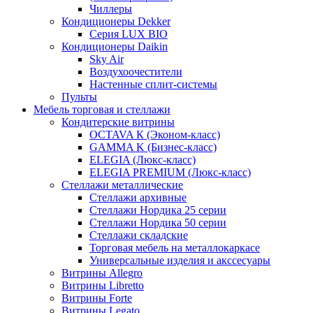
Чиллеры
Кондиционеры Dekker
Серия LUX BIO
Кондиционеры Daikin
Sky Air
Воздухоочестители
Настенные сплит-системы
Пульты
Мебель торговая и стеллажи
Кондитерские витрины
OCTAVA К (Эконом-класс)
GAMMA K (Бизнес-класс)
ELEGIA (Люкс-класс)
ELEGIA PREMIUM (Люкс-класс)
Стеллажи металлические
Стеллажи архивные
Стеллажи Нордика 25 серии
Стеллажи Нордика 50 серии
Стеллажи складские
Торговая мебель на металлокаркасе
Универсальные изделия и акссесуары
Витрины Allegro
Витрины Libretto
Витрины Forte
Витрины Legato