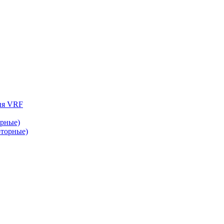
ия VRF
рные)
торные)