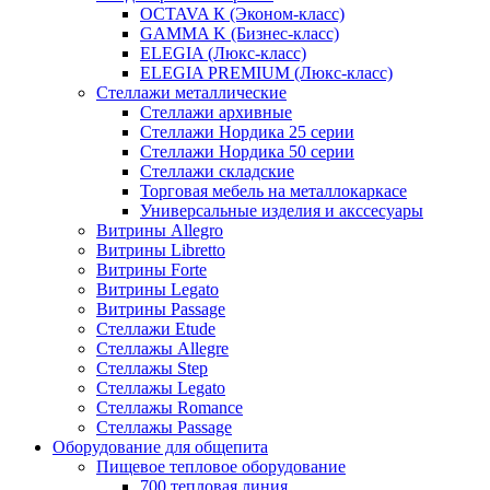
OCTAVA К (Эконом-класс)
GAMMA K (Бизнес-класс)
ELEGIA (Люкс-класс)
ELEGIA PREMIUM (Люкс-класс)
Стеллажи металлические
Стеллажи архивные
Стеллажи Нордика 25 серии
Стеллажи Нордика 50 серии
Стеллажи складские
Торговая мебель на металлокаркасе
Универсальные изделия и акссесуары
Витрины Allegro
Витрины Libretto
Витрины Forte
Витрины Legato
Витрины Passage
Стеллажи Etude
Стеллажы Allegre
Стеллажы Step
Стеллажы Legato
Стеллажы Romance
Стеллажы Passage
Оборудование для общепита
Пищевое тепловое оборудование
700 тепловая линия