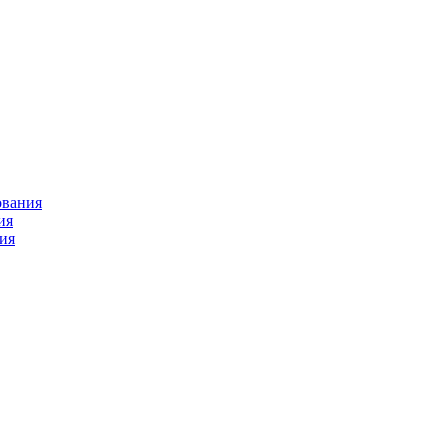
ования
ия
ия