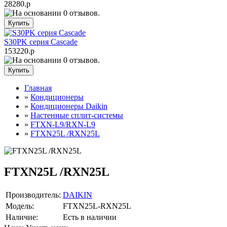
28280.р
S30PK серия Cascade
153220.р
Главная
»
Кондиционеры
»
Кондиционеры Daikin
»
Настенные сплит-системы
»
FTXN-L9/RXN-L9
»
FTXN25L /RXN25L
FTXN25L /RXN25L
Производитель:
DAIKIN
Модель:
FTXN25L-RXN25L
Наличие:
Есть в наличии