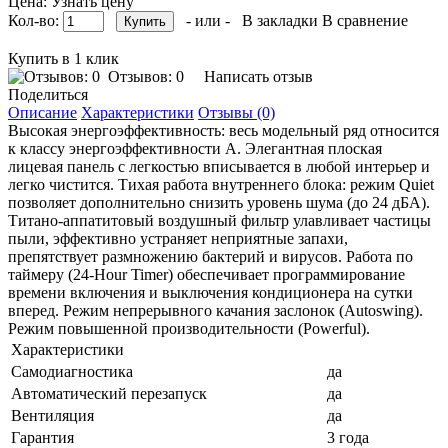
Цена: Узнать цену
Кол-во:
- или -
В закладки
В сравнение
Купить в 1 клик
Отзывов: 0
Написать отзыв
Поделиться
Описание
Характеристики
Отзывы (0)
Высокая энергоэффективность: весь модельный ряд относится
к классу энергоэффективности A. Элегантная плоская
лицевая панель с легкостью вписывается в любой интерьер и
легко чистится. Тихая работа внутреннего блока: режим Quiet
позволяет дополнительно снизить уровень шума (до 24 дБА).
Титано-аппатитовый воздушный фильтр улавливает частицы
пыли, эффективно устраняет неприятные запахи,
препятствует размножению бактерий и вирусов. Работа по
таймеру (24-Hour Timer) обеспечивает программирование
времени включения и выключения кондиционера на сутки
вперед. Режим непрерывного качания заслонок (Autoswing).
Режим повышенной производительности (Powerful).
Характеристики
Cамодиагностика
да
Автоматический перезапуск
да
Вентиляция
да
Гарантия
3 года