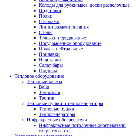
Колоды для рубки мяса, доски разделочные
Подставки
Полки
Стеллажи
Линии раздачи питания
Столы
Тележки передвежные
Посудомоечное оборудование
Шкафы нейтральные
Прилавки
Надставки
Салат-бары
Гондолы
Тепловое оборудование
Тепловые завесы
Ballu
Тепломаш
Тропик
Тепловые пушки и теплогенераторы
Тепловые пушки
Теплогенераторы
Инфракрасные обогреватели
Инфракрасные потолочные обогреватели
открытого типа