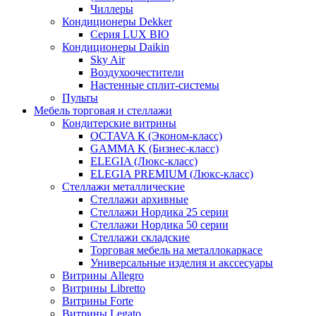
Чиллеры
Кондиционеры Dekker
Серия LUX BIO
Кондиционеры Daikin
Sky Air
Воздухоочестители
Настенные сплит-системы
Пульты
Мебель торговая и стеллажи
Кондитерские витрины
OCTAVA К (Эконом-класс)
GAMMA K (Бизнес-класс)
ELEGIA (Люкс-класс)
ELEGIA PREMIUM (Люкс-класс)
Стеллажи металлические
Стеллажи архивные
Стеллажи Нордика 25 серии
Стеллажи Нордика 50 серии
Стеллажи складские
Торговая мебель на металлокаркасе
Универсальные изделия и акссесуары
Витрины Allegro
Витрины Libretto
Витрины Forte
Витрины Legato