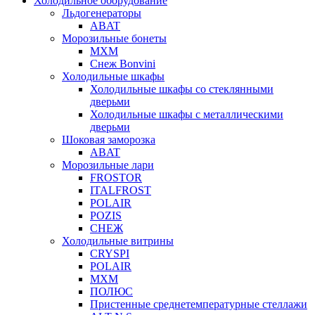
Холодильное оборудование
Льдогенераторы
ABAT
Морозильные бонеты
МХМ
Снеж Bonvini
Холодильные шкафы
Холодильные шкафы cо стеклянными
дверьми
Холодильные шкафы с металлическими
дверьми
Шоковая заморозка
ABAT
Морозильные лари
FROSTOR
ITALFROST
POLAIR
POZIS
СНЕЖ
Холодильные витрины
CRYSPI
POLAIR
МХМ
ПОЛЮС
Пристенные среднетемпературные стеллажи