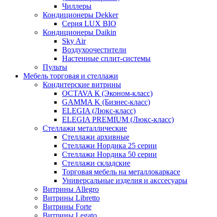
Чиллеры
Кондиционеры Dekker
Серия LUX BIO
Кондиционеры Daikin
Sky Air
Воздухоочестители
Настенные сплит-системы
Пульты
Мебель торговая и стеллажи
Кондитерские витрины
OCTAVA К (Эконом-класс)
GAMMA K (Бизнес-класс)
ELEGIA (Люкс-класс)
ELEGIA PREMIUM (Люкс-класс)
Стеллажи металлические
Стеллажи архивные
Стеллажи Нордика 25 серии
Стеллажи Нордика 50 серии
Стеллажи складские
Торговая мебель на металлокаркасе
Универсальные изделия и акссесуары
Витрины Allegro
Витрины Libretto
Витрины Forte
Витрины Legato