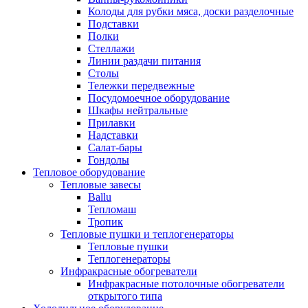
Колоды для рубки мяса, доски разделочные
Подставки
Полки
Стеллажи
Линии раздачи питания
Столы
Тележки передвежные
Посудомоечное оборудование
Шкафы нейтральные
Прилавки
Надставки
Салат-бары
Гондолы
Тепловое оборудование
Тепловые завесы
Ballu
Тепломаш
Тропик
Тепловые пушки и теплогенераторы
Тепловые пушки
Теплогенераторы
Инфракрасные обогреватели
Инфракрасные потолочные обогреватели
открытого типа