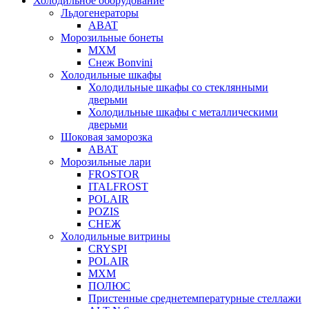
Холодильное оборудование
Льдогенераторы
ABAT
Морозильные бонеты
МХМ
Снеж Bonvini
Холодильные шкафы
Холодильные шкафы cо стеклянными
дверьми
Холодильные шкафы с металлическими
дверьми
Шоковая заморозка
ABAT
Морозильные лари
FROSTOR
ITALFROST
POLAIR
POZIS
СНЕЖ
Холодильные витрины
CRYSPI
POLAIR
МХМ
ПОЛЮС
Пристенные среднетемпературные стеллажи