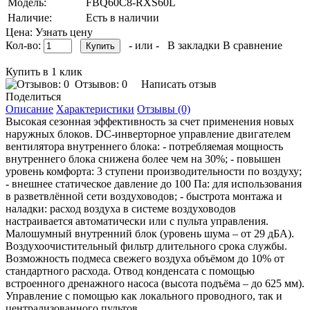
Модель:
FBQ60C8-RXS60L
Наличие:
Есть в наличии
Цена: Узнать цену
Кол-во:
- или -
В закладки
В сравнение
Купить в 1 клик
Отзывов: 0
Написать отзыв
Поделиться
Описание
Характеристики
Отзывы (0)
Высокая сезонная эффективность за счет применения новых
наружных блоков. DC-инверторное управление двигателем
вентилятора внутреннего блока: - потребляемая мощность
внутреннего блока снижена более чем на 30%; - повышен
уровень комфорта: 3 ступени производительности по воздуху;
- внешнее статическое давление до 100 Па: для использования
в разветвлённой сети воздуховодов; - быстрота монтажа и
наладки: расход воздуха в системе воздуховодов
настраивается автоматически или с пульта управления.
Малошумный внутренний блок (уровень шума – от 29 дБА).
Воздухоочистительный фильтр длительного срока службы.
Возможность подмеса свежего воздуха объёмом до 10% от
стандартного расхода. Отвод конденсата с помощью
встроенного дренажного насоса (высота подъёма – до 625 мм).
Управление с помощью как локального проводного, так и
централизованного пультов.