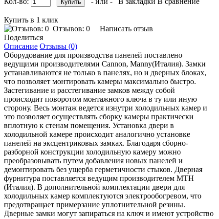
Кол-во:
- или -
В закладки
В сравнение
Купить в 1 клик
Отзывов: 0
Написать отзыв
Поделиться
Описание
Отзывы (0)
Оборудование для производства панелей поставлено
ведущими производителями Сannon, Manny(Италия). Замки
устанавливаются не только в панелях, но и дверных блоках,
что позволяет монтировать камеры максимально быстро.
Застегивание и расстегивание замков между собой
происходит поворотом монтажного ключа в ту или иную
сторону. Весь монтаж ведется изнутри холодильных камер и
это позволяет осуществлять сборку камеры практически
вплотную к стенам помещения. Установка двери в
холодильной камере происходит аналогично установке
панелей на эксцентриковых замках. Благодаря сборно-
разборной конструкции холодильную камеру можно
преобразовывать путем добавления новых панелей и
демонтировать без ущерба герметичности стыков. Дверная
фурнитура поставляется ведущим производителем МТН
(Италия). В дополнительной комплектации двери для
холодильных камер комплектуются электрообогревом, что
предотвращает примерзание уплотнительной резины.
Дверные замки могут запираться на ключ и имеют устройство