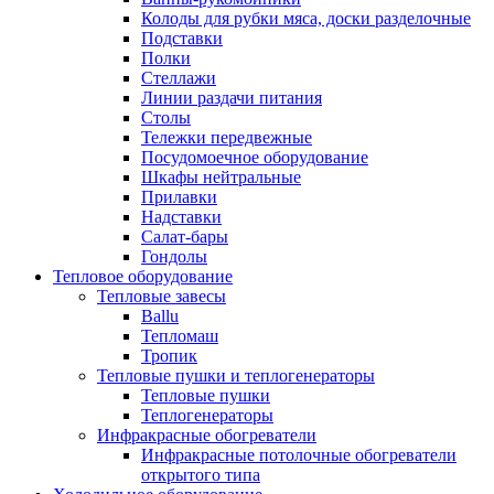
Колоды для рубки мяса, доски разделочные
Подставки
Полки
Стеллажи
Линии раздачи питания
Столы
Тележки передвежные
Посудомоечное оборудование
Шкафы нейтральные
Прилавки
Надставки
Салат-бары
Гондолы
Тепловое оборудование
Тепловые завесы
Ballu
Тепломаш
Тропик
Тепловые пушки и теплогенераторы
Тепловые пушки
Теплогенераторы
Инфракрасные обогреватели
Инфракрасные потолочные обогреватели
открытого типа