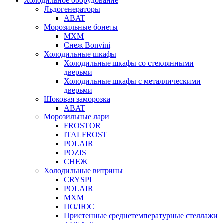
Холодильное оборудование
Льдогенераторы
ABAT
Морозильные бонеты
МХМ
Снеж Bonvini
Холодильные шкафы
Холодильные шкафы cо стеклянными
дверьми
Холодильные шкафы с металлическими
дверьми
Шоковая заморозка
ABAT
Морозильные лари
FROSTOR
ITALFROST
POLAIR
POZIS
СНЕЖ
Холодильные витрины
CRYSPI
POLAIR
МХМ
ПОЛЮС
Пристенные среднетемпературные стеллажи