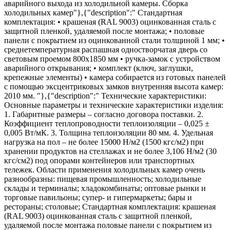
аварийного выхода из холодильной камеры. Сборка
холодильных камер"},{"description":" Стандартная
комплектация: • крашеная (RAL 9003) оцинкованная сталь с
защитной пленкой, удаляемой после монтажа; • половые
панели с покрытием из оцинкованной стали толщиной 1 мм; •
среднетемпературная распашная одностворчатая дверь со
световым проемом 800х1850 мм • ручка-замок с устройством
аварийного открывания; • комплект (ключ, заглушки,
крепежные элементы) • камера собирается из готовых панелей
с помощью эксцентриковых замков внутренняя высота камер:
2010 мм. "},{"description":" Технические характеристики:
Основные параметры и технические характеристики изделия:
1. Габаритные размеры – согласно договора поставки. 2.
Коэффициент теплопроводности теплоизоляции – 0,025 ±
0,005 Вт/мК. 3. Толщина теплоизоляции 80 мм. 4. Удельная
нагрузка на пол – не более 15000 Н/м2 (1500 кгс/м2) при
хранении продуктов на стеллажах и не более 3,106 Н/м2 (30
кгс/см2) под опорами контейнеров или транспортных
тележек. Области применения холодильных камер очень
разнообразны: пищевая промышленность; холодильные
склады и терминалы; хладокомбинаты; оптовые рынки и
торговые павильоны; супер- и гипермаркеты; бары и
рестораны; столовые; Стандартная комплектация: крашеная
(RAL 9003) оцинкованная сталь с защитной пленкой,
удаляемой после монтажа половые панели с покрытием из