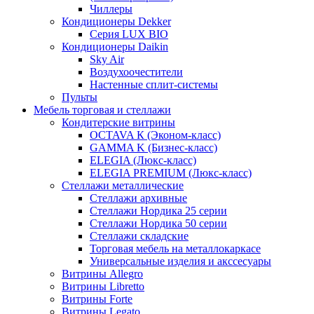
Чиллеры
Кондиционеры Dekker
Серия LUX BIO
Кондиционеры Daikin
Sky Air
Воздухоочестители
Настенные сплит-системы
Пульты
Мебель торговая и стеллажи
Кондитерские витрины
OCTAVA К (Эконом-класс)
GAMMA K (Бизнес-класс)
ELEGIA (Люкс-класс)
ELEGIA PREMIUM (Люкс-класс)
Стеллажи металлические
Стеллажи архивные
Стеллажи Нордика 25 серии
Стеллажи Нордика 50 серии
Стеллажи складские
Торговая мебель на металлокаркасе
Универсальные изделия и акссесуары
Витрины Allegro
Витрины Libretto
Витрины Forte
Витрины Legato