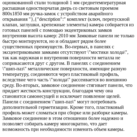
оцинкованной стали толщиной 1 мм среднетемпературная
распашная одностворчатая дверь со световым проемом
800х1850 мм ручка-замок с устройством аварийного
открывания "},{"description":" комплект (ключ, перепускной
клапан, заглушки, крепежные элементы) камера собирается из
готовых панелей с помощью экцентриковых замков
внутренняя высота камер: 2010 мм Замковые панели не только
быстро монтируются, но и обладают рядом более
существенных преимуществ. Во-первых, в панелях с
эксцентриковыми замками отсутствуют \"мостики холода\",
так как наружная и внутренняя поверхности металла не
соприкасаются друг с другом. В панелях с соединением
\"шип-паз\" металлические поверхности, имеющие разную
температуру, соединяются через пластиковый профиль,
вследствие чего часть \"холода\" рассеивается во внешнюю
среду. Во-вторых, замковое соединение стягивает панели, что
придает жесткость конструкции, благодаря чему она
становится самонесущей и исключает появление щелей.
Панели с соединением \"шип-паз\" могут потребовать
дополнительной герметизации. Кроме того, пластиковый
профиль может сломаться при сборке или разборке камеры.
Замковое соединение в этом отношении более надежно и
позволяет собирать камеру многократно, что дает
возможность при необходимости изменить объем камеры.