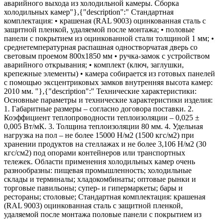
аварийного выхода из холодильной камеры. Сборка
холодильных камер"},{"description":" Стандартная
комплектация: • крашеная (RAL 9003) оцинкованная сталь с
защитной пленкой, удаляемой после монтажа; • половые
панели с покрытием из оцинкованной стали толщиной 1 мм; •
среднетемпературная распашная одностворчатая дверь со
световым проемом 800х1850 мм • ручка-замок с устройством
аварийного открывания; • комплект (ключ, заглушки,
крепежные элементы) • камера собирается из готовых панелей
с помощью эксцентриковых замков внутренняя высота камер:
2010 мм. "},{"description":" Технические характеристики:
Основные параметры и технические характеристики изделия:
1. Габаритные размеры – согласно договора поставки. 2.
Коэффициент теплопроводности теплоизоляции – 0,025 ±
0,005 Вт/мК. 3. Толщина теплоизоляции 80 мм. 4. Удельная
нагрузка на пол – не более 15000 Н/м2 (1500 кгс/м2) при
хранении продуктов на стеллажах и не более 3,106 Н/м2 (30
кгс/см2) под опорами контейнеров или транспортных
тележек. Области применения холодильных камер очень
разнообразны: пищевая промышленность; холодильные
склады и терминалы; хладокомбинаты; оптовые рынки и
торговые павильоны; супер- и гипермаркеты; бары и
рестораны; столовые; Стандартная комплектация: крашеная
(RAL 9003) оцинкованная сталь с защитной пленкой,
удаляемой после монтажа половые панели с покрытием из