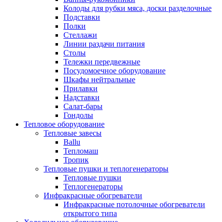
Колоды для рубки мяса, доски разделочные
Подставки
Полки
Стеллажи
Линии раздачи питания
Столы
Тележки передвежные
Посудомоечное оборудование
Шкафы нейтральные
Прилавки
Надставки
Салат-бары
Гондолы
Тепловое оборудование
Тепловые завесы
Ballu
Тепломаш
Тропик
Тепловые пушки и теплогенераторы
Тепловые пушки
Теплогенераторы
Инфракрасные обогреватели
Инфракрасные потолочные обогреватели
открытого типа