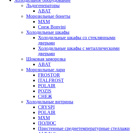
Холодильное оборудование
Льдогенераторы
ABAT
Морозильные бонеты
МХМ
Снеж Bonvini
Холодильные шкафы
Холодильные шкафы cо стеклянными
дверьми
Холодильные шкафы с металлическими
дверьми
Шоковая заморозка
ABAT
Морозильные лари
FROSTOR
ITALFROST
POLAIR
POZIS
СНЕЖ
Холодильные витрины
CRYSPI
POLAIR
МХМ
ПОЛЮС
Пристенные среднетемпературные стеллажи