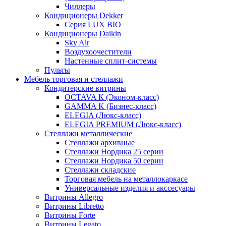
Чиллеры
Кондиционеры Dekker
Серия LUX BIO
Кондиционеры Daikin
Sky Air
Воздухоочестители
Настенные сплит-системы
Пульты
Мебель торговая и стеллажи
Кондитерские витрины
OCTAVA К (Эконом-класс)
GAMMA K (Бизнес-класс)
ELEGIA (Люкс-класс)
ELEGIA PREMIUM (Люкс-класс)
Стеллажи металлические
Стеллажи архивные
Стеллажи Нордика 25 серии
Стеллажи Нордика 50 серии
Стеллажи складские
Торговая мебель на металлокаркасе
Универсальные изделия и акссесуары
Витрины Allegro
Витрины Libretto
Витрины Forte
Витрины Legato