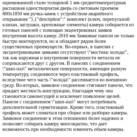
оцинкованной стали толщиной 1 мм среднетемпературная
распашная одностворчатая дверь со световым проемом
800х1850 мм ручка-замок с устройством аварийного
открывания "},{"description":" комплект (ключ, перепускной
клапан, заглушки, крепежные элементы) камера собирается из
готовых панелей с помощью экцентриковых замков
внутренняя высота камер: 2010 мм Замковые панели не только
быстро монтируются, но и обладают рядом более
существенных преимуществ. Во-первых, в панелях с
эксцентриковыми замками отсутствуют \"мостики холода\",
так как наружная и внутренняя поверхности металла не
соприкасаются друг с другом. В панелях с соединением
\"шип-паз\" металлические поверхности, имеющие разную
температуру, соединяются через пластиковый профиль,
вследствие чего часть \"холода\" рассеивается во внешнюю
среду. Во-вторых, замковое соединение стягивает панели, что
придает жесткость конструкции, благодаря чему она
становится самонесущей и исключает появление щелей.
Панели с соединением \"шип-паз\" могут потребовать
дополнительной герметизации. Кроме того, пластиковый
профиль может сломаться при сборке или разборке камеры.
Замковое соединение в этом отношении более надежно и
позволяет собирать камеру многократно, что дает
возможность при необходимости изменить объем камеры.