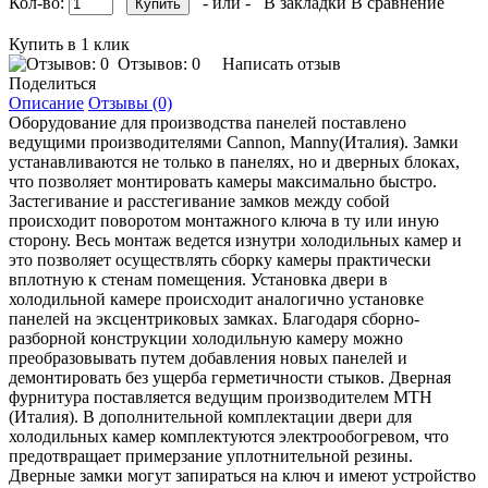
Кол-во:
- или -
В закладки
В сравнение
Купить в 1 клик
Отзывов: 0
Написать отзыв
Поделиться
Описание
Отзывы (0)
Оборудование для производства панелей поставлено
ведущими производителями Сannon, Manny(Италия). Замки
устанавливаются не только в панелях, но и дверных блоках,
что позволяет монтировать камеры максимально быстро.
Застегивание и расстегивание замков между собой
происходит поворотом монтажного ключа в ту или иную
сторону. Весь монтаж ведется изнутри холодильных камер и
это позволяет осуществлять сборку камеры практически
вплотную к стенам помещения. Установка двери в
холодильной камере происходит аналогично установке
панелей на эксцентриковых замках. Благодаря сборно-
разборной конструкции холодильную камеру можно
преобразовывать путем добавления новых панелей и
демонтировать без ущерба герметичности стыков. Дверная
фурнитура поставляется ведущим производителем МТН
(Италия). В дополнительной комплектации двери для
холодильных камер комплектуются электрообогревом, что
предотвращает примерзание уплотнительной резины.
Дверные замки могут запираться на ключ и имеют устройство