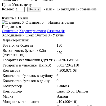
Цена: Узнать цену
Кол-во:
- или -
В закладки
В сравнение
Купить в 1 клик
Отзывов: 0
Написать отзыв
Поделиться
Описание
Характеристики
Отзывы (0)
Холодильный шкаф Эльтон 0,7У купе
Характеристики
Брутто, не более кг
130
Вместимость бутылок 0,5л
270
(стеклянных)
Габариты без упаковки (ДхГхВ)
820х635х1970
Габариты в упаковке (ДхГхВ)
860х720х2110
Код завода
4.300.071-08
Количество бутылок в глубину
6
Количество бутылок в длину
9
Компрессор
Danfoss
Контроллер
Carel, Evco, Danfoss
Марка
Эльтон
Мощность оттаивания
410 (400+10)