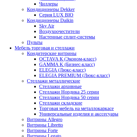
Чиллеры
Кондиционеры Dekker
Серия LUX BIO
Кондиционеры Daikin
Sky Air
Воздухоочестители
Настенные сплит-системы
Пульты
Мебель торговая и стеллажи
Кондитерские витрины
OCTAVA К (Эконом-класс)
GAMMA K (Бизнес-класс)
ELEGIA (Люкс-класс)
ELEGIA PREMIUM (Люкс-класс)
Стеллажи металлические
Стеллажи архивные
Стеллажи Нордика 25 серии
Стеллажи Нордика 50 серии
Стеллажи складские
Торговая мебель на металлокаркасе
Универсальные изделия и акссесуары
Витрины Allegro
Витрины Libretto
Витрины Forte
Витрины Legato