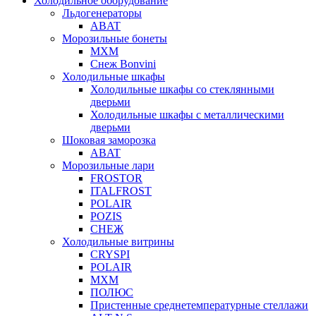
Холодильное оборудование
Льдогенераторы
ABAT
Морозильные бонеты
МХМ
Снеж Bonvini
Холодильные шкафы
Холодильные шкафы cо стеклянными
дверьми
Холодильные шкафы с металлическими
дверьми
Шоковая заморозка
ABAT
Морозильные лари
FROSTOR
ITALFROST
POLAIR
POZIS
СНЕЖ
Холодильные витрины
CRYSPI
POLAIR
МХМ
ПОЛЮС
Пристенные среднетемпературные стеллажи