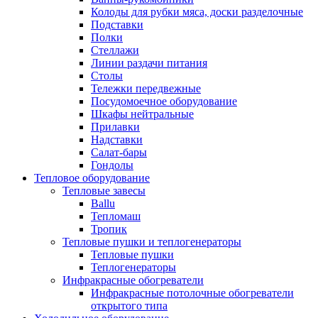
Колоды для рубки мяса, доски разделочные
Подставки
Полки
Стеллажи
Линии раздачи питания
Столы
Тележки передвежные
Посудомоечное оборудование
Шкафы нейтральные
Прилавки
Надставки
Салат-бары
Гондолы
Тепловое оборудование
Тепловые завесы
Ballu
Тепломаш
Тропик
Тепловые пушки и теплогенераторы
Тепловые пушки
Теплогенераторы
Инфракрасные обогреватели
Инфракрасные потолочные обогреватели
открытого типа