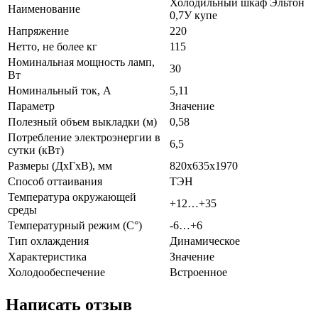
Холодильный шкаф Эльтон
Наименование
0,7У купе
Напряжение
220
Нетто, не более кг
115
Номинальная мощность ламп,
30
Вт
Номинальный ток, A
5,11
Параметр
Значение
Полезный объем выкладки (м)
0,58
Потребление электроэнергии в
6,5
сутки (кВт)
Размеры (ДхГхВ), мм
820х635х1970
Способ оттаивания
ТЭН
Температура окружающей
+12…+35
среды
Температурный режим (C°)
-6…+6
Тип охлаждения
Динамическое
Характеристика
Значение
Холодообеспечение
Встроенное
Написать отзыв