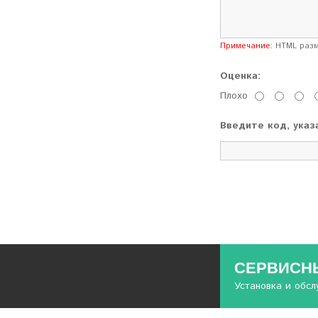
Примечание:
HTML разме
Оценка:
Плохо
Введите код, указ
СЕРВИСНЫ
Установка и обс