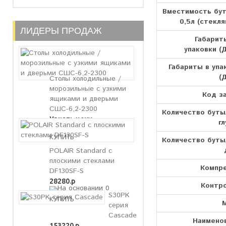
Вместимость бу
0,5л (стекля
ЛИДЕРЫ ПРОДАЖ
Габарит
упаковки (Д
Габариты в упа
(
Столы холодильные /
морозильные с узкими
Код з
ящиками и дверьми
СШС-6,2-2300
Количество буты
Узнать цену
гл
Количество буты
POLAIR Standard с
плоскими стеклами
Компр
DF130SF-S
28280.р
Контр
S30PK
серия
Cascade
Наимено
153220.р