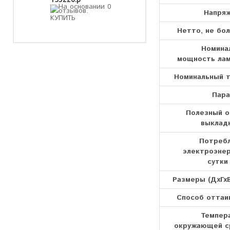
Напря
Нетто, не бол
Номина
мощность лам
Номинальный т
Пар
Полезный 
выкладк
Потреб
электроэнер
сутки
Размеры (ДхГхВ
Способ оттаи
Темпер
окружающей 