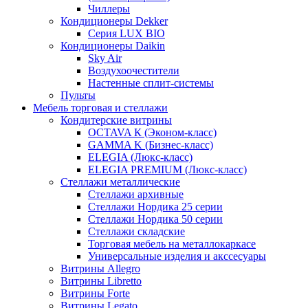
Чиллеры
Кондиционеры Dekker
Серия LUX BIO
Кондиционеры Daikin
Sky Air
Воздухоочестители
Настенные сплит-системы
Пульты
Мебель торговая и стеллажи
Кондитерские витрины
OCTAVA К (Эконом-класс)
GAMMA K (Бизнес-класс)
ELEGIA (Люкс-класс)
ELEGIA PREMIUM (Люкс-класс)
Стеллажи металлические
Стеллажи архивные
Стеллажи Нордика 25 серии
Стеллажи Нордика 50 серии
Стеллажи складские
Торговая мебель на металлокаркасе
Универсальные изделия и акссесуары
Витрины Allegro
Витрины Libretto
Витрины Forte
Витрины Legato