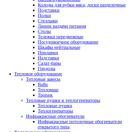
Колоды для рубки мяса, доски разделочные
Подставки
Полки
Стеллажи
Линии раздачи питания
Столы
Тележки передвежные
Посудомоечное оборудование
Шкафы нейтральные
Прилавки
Надставки
Салат-бары
Гондолы
Тепловое оборудование
Тепловые завесы
Ballu
Тепломаш
Тропик
Тепловые пушки и теплогенераторы
Тепловые пушки
Теплогенераторы
Инфракрасные обогреватели
Инфракрасные потолочные обогреватели
открытого типа