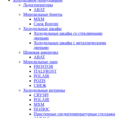
Холодильное оборудование
Льдогенераторы
ABAT
Морозильные бонеты
МХМ
Снеж Bonvini
Холодильные шкафы
Холодильные шкафы cо стеклянными
дверьми
Холодильные шкафы с металлическими
дверьми
Шоковая заморозка
ABAT
Морозильные лари
FROSTOR
ITALFROST
POLAIR
POZIS
СНЕЖ
Холодильные витрины
CRYSPI
POLAIR
МХМ
ПОЛЮС
Пристенные среднетемпературные стеллажи