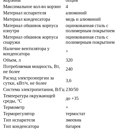
Корзины
опция
Максимальное кол-во корзин
4
Материал испарителя
алюминий
Материал конденсатора
медь и алюминий
Материал обшивок корпуса
оцинкованная сталь с
изнутри
полимерным покрытием
Материал обшивок корпуса
оцинкованная сталь с
снаружи
полимерным покрытием
Наличие вентилятора у
+
конденсатора
Объем, л
320
Потребляемая мощность, Вт,
240
не более
Расход электроэнергии за
3,6
сутки, кВт/ч, не более
Система электропитания, В/Гц
230/50
Температура окружающей
до +35
среды, °С
Термометр
+
Терморегулятор
термостат
Тип испарителя
змеевик
Тип конденсатора
батарея