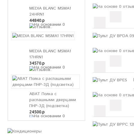
MEDIA BLANC MSMA1
24HRN1
44840.р
MEDIA BLANC MSMA1
17HRN1
34570.р
ABAT Полка с
распашными дверцами
ПНР-3Д (подсветка)
24500.р