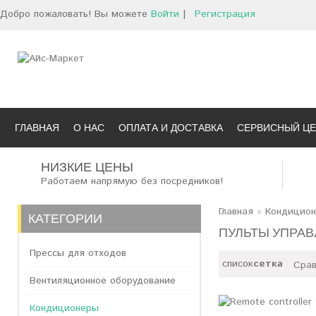
Добро пожаловать! Вы можете
Войти
|
Регистрация
ГЛАВНАЯ
О НАС
ОПЛАТА И ДОСТАВКА
СЕРВИСНЫЙ ЦЕ
НИЗКИЕ ЦЕНЫ
Работаем напрямую без посредников!
Главная
»
Кондицио
КАТЕГОРИИ
ПУЛЬТЫ УПРАВ
Прессы для отходов
список
сетка
Срав
Вентиляционное оборудование
Кондиционеры