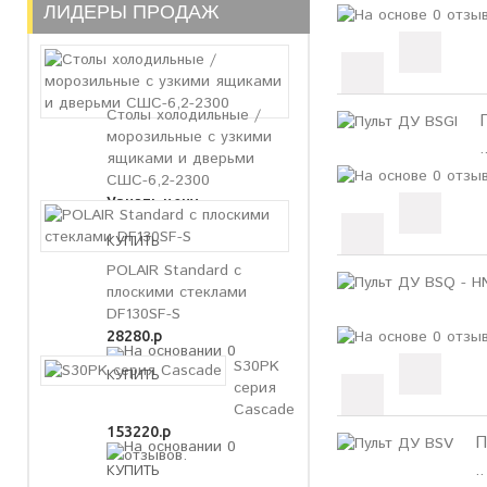
ЛИДЕРЫ ПРОДАЖ
Столы холодильные /
морозильные с узкими
.
ящиками и дверьми
СШС-6,2-2300
Узнать цену
POLAIR Standard с
плоскими стеклами
DF130SF-S
28280.р
S30PK
серия
Cascade
153220.р
П
..