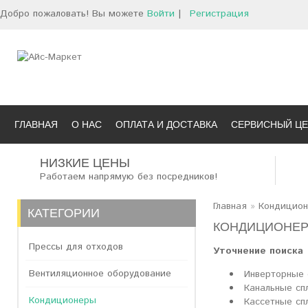
Добро пожаловать! Вы можете
Войти
|
Регистрация
ГЛАВНАЯ
О НАС
ОПЛАТА И ДОСТАВКА
СЕРВИСНЫЙ ЦЕ
НИЗКИЕ ЦЕНЫ
Работаем напрямую без посредников!
Главная
»
Кондицио
КАТЕГОРИИ
КОНДИЦИОНЕРЫ
Прессы для отходов
Уточнение поиска
Вентиляционное оборудование
Инверторные 
Канальные сп
Кондиционеры
Кассетные сп