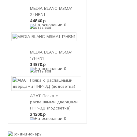
MEDIA BLANC MSMA1
24HRN1
44840.р
MEDIA BLANC MSMA1
17HRN1
34570.р
ABAT Полка с
распашными дверцами
ПНР-3Д (подсветка)
24500.р