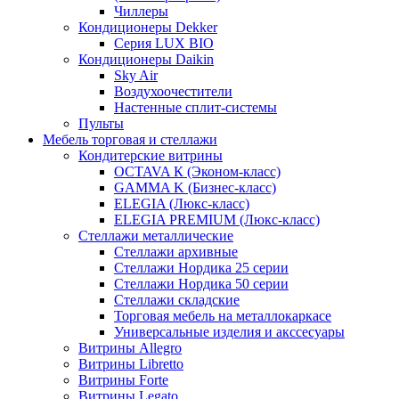
Чиллеры
Кондиционеры Dekker
Серия LUX BIO
Кондиционеры Daikin
Sky Air
Воздухоочестители
Настенные сплит-системы
Пульты
Мебель торговая и стеллажи
Кондитерские витрины
OCTAVA К (Эконом-класс)
GAMMA K (Бизнес-класс)
ELEGIA (Люкс-класс)
ELEGIA PREMIUM (Люкс-класс)
Стеллажи металлические
Стеллажи архивные
Стеллажи Нордика 25 серии
Стеллажи Нордика 50 серии
Стеллажи складские
Торговая мебель на металлокаркасе
Универсальные изделия и акссесуары
Витрины Allegro
Витрины Libretto
Витрины Forte
Витрины Legato