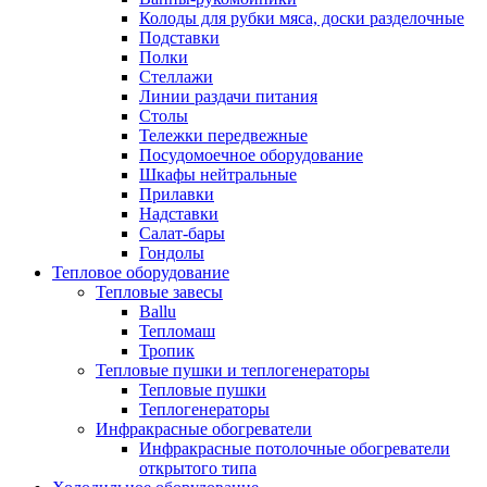
Колоды для рубки мяса, доски разделочные
Подставки
Полки
Стеллажи
Линии раздачи питания
Столы
Тележки передвежные
Посудомоечное оборудование
Шкафы нейтральные
Прилавки
Надставки
Салат-бары
Гондолы
Тепловое оборудование
Тепловые завесы
Ballu
Тепломаш
Тропик
Тепловые пушки и теплогенераторы
Тепловые пушки
Теплогенераторы
Инфракрасные обогреватели
Инфракрасные потолочные обогреватели
открытого типа