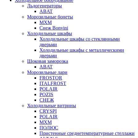
Холодильное оборудование
Льдогенераторы
ABAT
Морозильные бонеты
МХМ
Снеж Bonvini
Холодильные шкафы
Холодильные шкафы cо стеклянными
дверьми
Холодильные шкафы с металлическими
дверьми
Шоковая заморозка
ABAT
Морозильные лари
FROSTOR
ITALFROST
POLAIR
POZIS
СНЕЖ
Холодильные витрины
CRYSPI
POLAIR
МХМ
ПОЛЮС
Пристенные среднетемпературные стеллажи