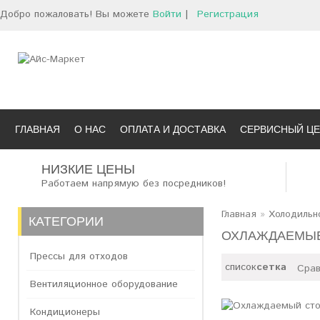
Добро пожаловать! Вы можете
Войти
|
Регистрация
ГЛАВНАЯ
О НАС
ОПЛАТА И ДОСТАВКА
СЕРВИСНЫЙ ЦЕ
НИЗКИЕ ЦЕНЫ
Работаем напрямую без посредников!
Главная
»
Холодильн
КАТЕГОРИИ
ОХЛАЖДАЕМЫЕ 
Прессы для отходов
список
сетка
Срав
Вентиляционное оборудование
Кондиционеры