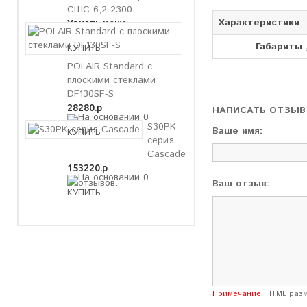
СШС-6,2-2300
Характеристики
Узнать цену
Габариты ,
POLAIR Standard с
плоскими стеклами
DF130SF-S
28280.р
НАПИСАТЬ ОТЗЫВ
S30PK
Ваше имя:
серия
Cascade
153220.р
Ваш отзыв:
Примечание:
HTML разме