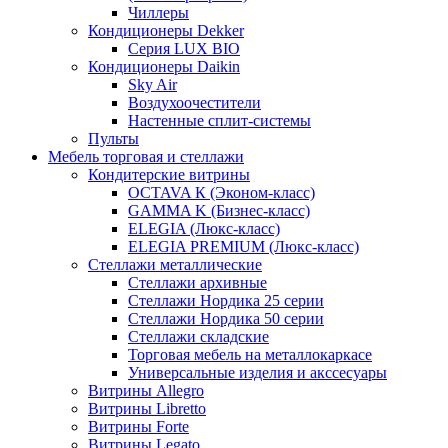
Чиллеры
Кондиционеры Dekker
Серия LUX BIO
Кондиционеры Daikin
Sky Air
Воздухоочестители
Настенные сплит-системы
Пульты
Мебель торговая и стеллажи
Кондитерские витрины
OCTAVA К (Эконом-класс)
GAMMA K (Бизнес-класс)
ELEGIA (Люкс-класс)
ELEGIA PREMIUM (Люкс-класс)
Стеллажи металлические
Стеллажи архивные
Стеллажи Нордика 25 серии
Стеллажи Нордика 50 серии
Стеллажи складские
Торговая мебель на металлокаркасе
Универсальные изделия и акссесуары
Витрины Allegro
Витрины Libretto
Витрины Forte
Витрины Legato