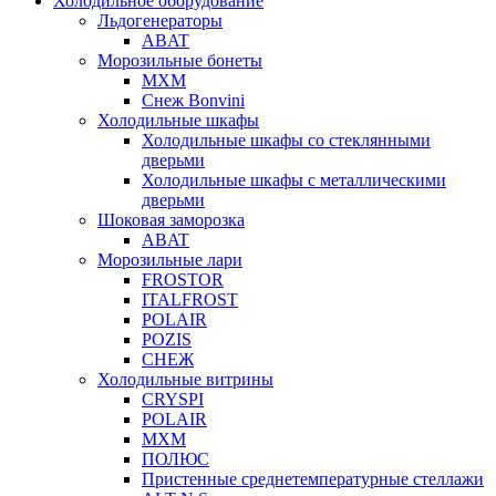
Холодильное оборудование
Льдогенераторы
ABAT
Морозильные бонеты
МХМ
Снеж Bonvini
Холодильные шкафы
Холодильные шкафы cо стеклянными
дверьми
Холодильные шкафы с металлическими
дверьми
Шоковая заморозка
ABAT
Морозильные лари
FROSTOR
ITALFROST
POLAIR
POZIS
СНЕЖ
Холодильные витрины
CRYSPI
POLAIR
МХМ
ПОЛЮС
Пристенные среднетемпературные стеллажи