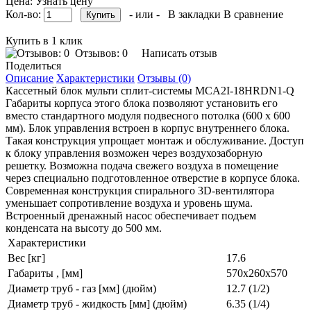
Цена: Узнать цену
Кол-во:
- или -
В закладки
В сравнение
Купить в 1 клик
Отзывов: 0
Написать отзыв
Поделиться
Описание
Характеристики
Отзывы (0)
Кассетный блок мульти сплит-системы MCA2I-18HRDN1-Q
Габариты корпуса этого блока позволяют установить его
вместо стандартного модуля подвесного потолка (600 х 600
мм). Блок управления встроен в корпус внутреннего блока.
Такая конструкция упрощает монтаж и обслуживание. Доступ
к блоку управления возможен через воздухозаборную
решетку. Возможна подача свежего воздуха в помещение
через специально подготовленное отверстие в корпусе блока.
Современная конструкция спирального 3D-вентилятора
уменьшает сопротивление воздуха и уровень шума.
Встроенный дренажный насос обеспечивает подъем
конденсата на высоту до 500 мм.
Характеристики
Вес [кг]
17.6
Габариты , [мм]
570х260x570
Диаметр труб - газ [мм] (дюйм)
12.7 (1/2)
Диаметр труб - жидкость [мм] (дюйм)
6.35 (1/4)