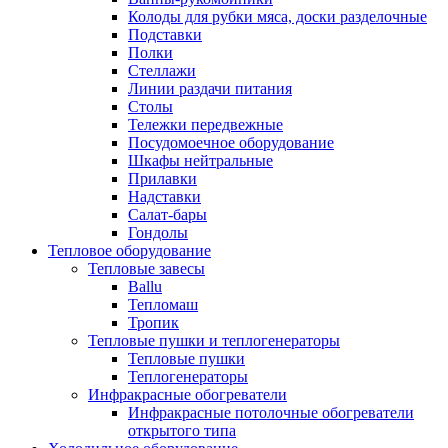
Колоды для рубки мяса, доски разделочные
Подставки
Полки
Стеллажи
Линии раздачи питания
Столы
Тележки передвежные
Посудомоечное оборудование
Шкафы нейтральные
Прилавки
Надставки
Салат-бары
Гондолы
Тепловое оборудование
Тепловые завесы
Ballu
Тепломаш
Тропик
Тепловые пушки и теплогенераторы
Тепловые пушки
Теплогенераторы
Инфракрасные обогреватели
Инфракрасные потолочные обогреватели
открытого типа