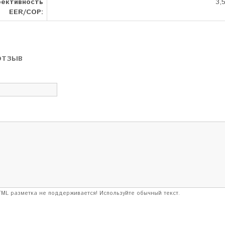
ективность
3,
EER/COP:
ОТЗЫВ
ML разметка не поддерживается! Используйте обычный текст.