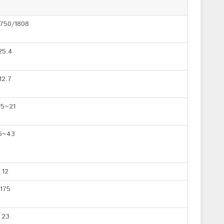
750/1808
25.4
12.7
15~21
5~43
12
175
23