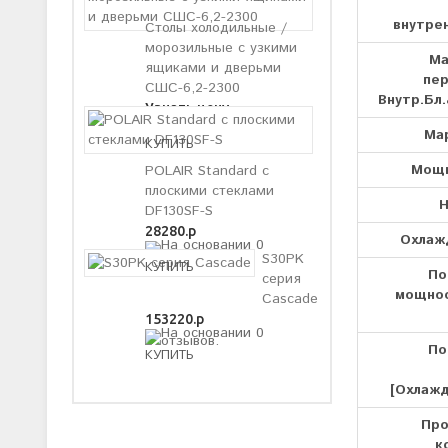
внутрен
Столы холодильные /
морозильные с узкими
Ма
ящиками и дверьми
пе
СШС-6,2-2300
Внутр.Бл.
Узнать цену
Ма
Мощн
POLAIR Standard с
плоскими стеклами
Н
DF130SF-S
28280.р
Охлажд
S30PK
По
серия
мощнос
Cascade
153220.р
По
[Охлажд
Про
к