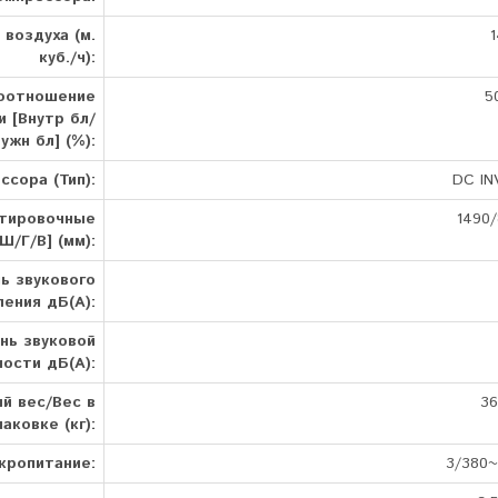
 воздуха (м.
1
куб./ч):
оотношение
5
 [Внутр бл/
ужн бл] (%):
ссора (Тип):
DC IN
тировочные
1490/
Ш/Г/В] (мм):
ь звукового
ления дБ(А):
нь звуковой
ости дБ(А):
й вес/Вес в
36
паковке (кг):
кропитание:
3/380~