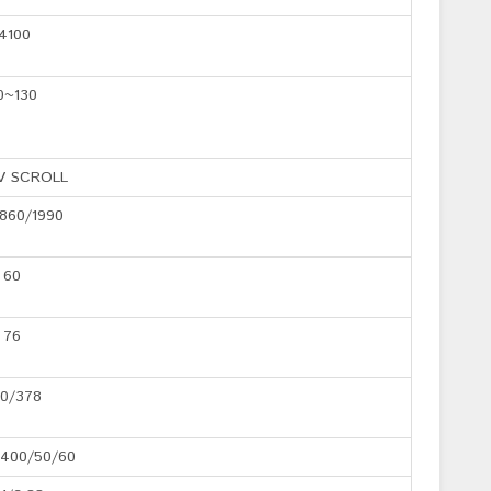
4100
0~130
V SCROLL
860/1990
60
76
0/378
400/50/60