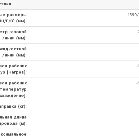
стики
ные размеры
1390/
[Ш/Г/В] (мм):
етр газовой
линии (мм):
жидкостной
линии (мм):
зон рабочих
-
ур [Нагрев]:
зон рабочих
-
температур
хлаждение]:
аправка (кг):
льная длина
ровода (м):
ксимальное