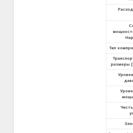
Расход
С
мощности
Нар
Тип компре
Транспор
размеры [
Уровен
дав
Урове
мощн
Чисты
у
Эле