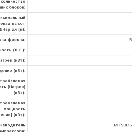
количество
них блоков:
ксимальный
репад высот
&Нар.Бл (м):
рка фреона:
R
ость (Л.С.):
агрев (кВт):
ение (кВт):
требляемая
ть [Нагрев]
(кВт):
требляемая
мощность
ение] (кВт):
изводитель
MITSUBIS
омпрессора: