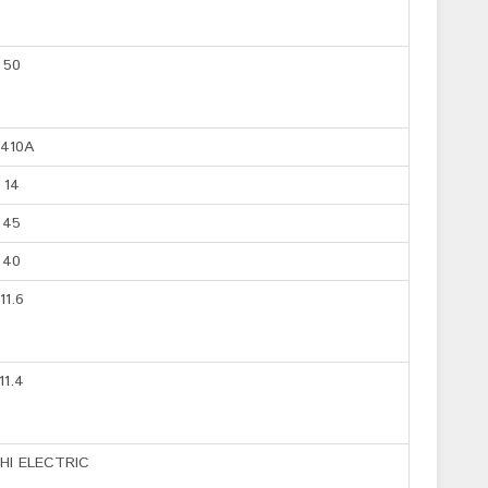
50
410A
14
45
40
11.6
11.4
HI ELECTRIC