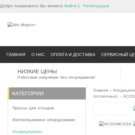
Добро пожаловать! Вы можете
Войти
|
Регистрация
ГЛАВНАЯ
О НАС
ОПЛАТА И ДОСТАВКА
СЕРВИСНЫЙ ЦЕ
НИЗКИЕ ЦЕНЫ
Работаем напрямую без посредников!
Главная
»
Кондицио
КАТЕГОРИИ
потолочные)
»
AC09
Прессы для отходов
Вентиляционное оборудование
Кондиционеры