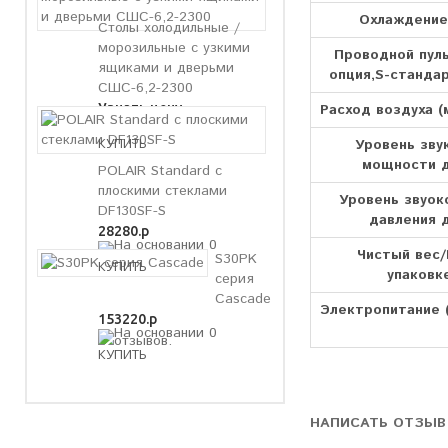
Охлаждение 
Столы холодильные /
морозильные с узкими
Проводной пуль
ящиками и дверьми
опция,S-стандар
СШС-6,2-2300
Расход воздуха (м
Узнать цену
Уровень зву
мощности д
POLAIR Standard с
плоскими стеклами
Уровень звуок
DF130SF-S
давления д
28280.р
Чистый вес/
S30PK
упаковке
серия
Cascade
Электропитание 
153220.р
НАПИСАТЬ ОТЗЫВ