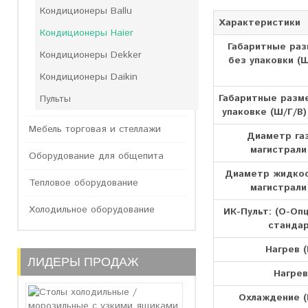
Кондиционеры Ballu
Характеристики
Кондиционеры Haier
Габаритные ра
Кондиционеры Dekker
без упаковки (Ш
Кондиционеры Daikin
Габаритные разм
Пульты
упаковке (Ш/Г/В)
Мебель торговая и стеллажи
Диаметр га
магистрали 
Оборудование для общепита
Диаметр жидко
Тепловое оборудование
магистрали 
Холодильное оборудование
ИК-Пульт: (O-Опц
стандар
Нагрев (
ЛИДЕРЫ ПРОДАЖ
Нагрев
Охлаждение (