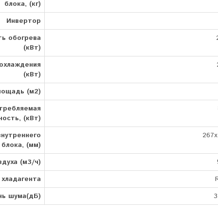
блока, (кг)
Инвертор
ь обогрева
(кВт)
охлаждения
(кВт)
лощадь (м2)
требляемая
ость, (кВт)
внутреннего
267x
блока, (мм)
духа (м3/ч)
 хладагента
нь шума(дБ)
3