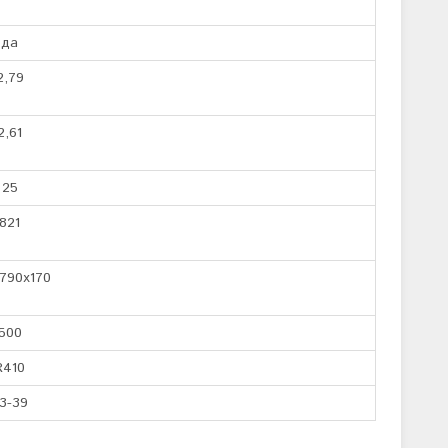
да
2,79
2,61
25
821
790x170
500
R410
3-39