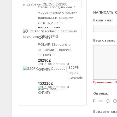
Столы холодильные /
НАПИСАТЬ 
морозильные с узкими
ящиками и дверьми
Ваше имя:
СШС-6,2-2300
Узнать цену
Ваш отзыв:
POLAIR Standard с
плоскими стеклами
DF130SF-S
28280.р
S30PK
серия
Cascade
Примечание:
HT
153220.р
Оценка:
Плохо
Введите код