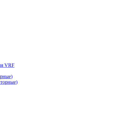
ия VRF
рные)
торные)