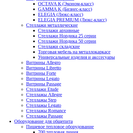
OCTAVA К (Эконом-класс)
GAMMA K (Бизнес-класс)
ELEGIA (Люкс-класс)
ELEGIA PREMIUM (Люкс-класс)
Стеллажи металлические
Стеллажи архивные
Стеллажи Нордика 25 серии
Стеллажи Нордика 50 серии
Стеллажи складские
Торговая мебель на металлокаркасе
Универсальные изделия и акссесуары
Витрины Allegro
Витрины Libretto
Витрины Forte
Витрины Legato
Витрины Passage
Стеллажи Etude
Стеллажы Allegre
Стеллажы Step
Стеллажы Legato
Стеллажы Romance
Стеллажы Passage
Оборудование для общепита
Пищевое тепловое оборудование
700 тепловая линия