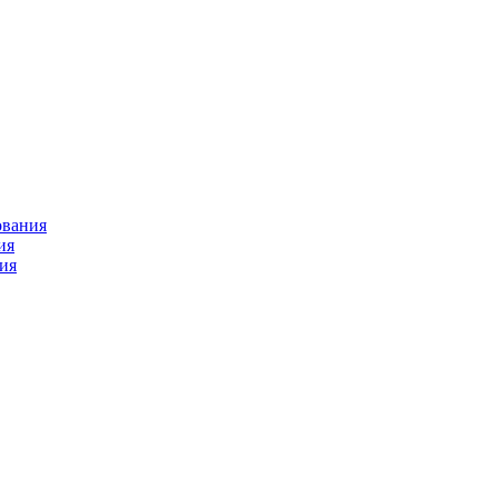
ования
ия
ия