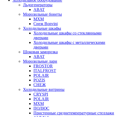
Холодильное оборудование
Льдогенераторы
ABAT
Морозильные бонеты
МХМ
Снеж Bonvini
Холодильные шкафы
Холодильные шкафы cо стеклянными
дверьми
Холодильные шкафы с металлическими
дверьми
Шоковая заморозка
ABAT
Морозильные лари
FROSTOR
ITALFROST
POLAIR
POZIS
СНЕЖ
Холодильные витрины
CRYSPI
POLAIR
МХМ
ПОЛЮС
Пристенные среднетемпературные стеллажи