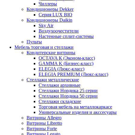
Чиллеры
Кондиционеры Dekker
Серия LUX BIO
Кондиционеры Daikin
Sky Air
Воздухоочестители
Настенные сплит-системы
Пульты
Мебель торговая и стеллажи
Кондитерские витрины
OCTAVA К (Эконом-класс)
GAMMA K (Бизнес-класс)
ELEGIA (Люкс-класс)
ELEGIA PREMIUM (Люкс-класс)
Стеллажи металлические
Стеллажи архивные
Стеллажи Нордика 25 серии
Стеллажи Нордика 50 серии
Стеллажи складские
Торговая мебель на металлокаркасе
Универсальные изделия и акссесуары
Витрины Allegro
Витрины Libretto
Витрины Forte
Витрины Legato