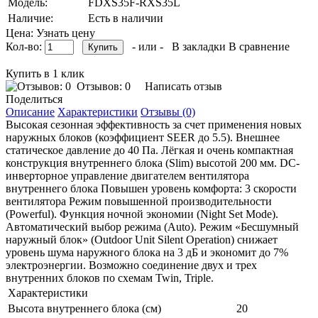
Модель:
FDXS35F-RXS35L
Наличие:
Есть в наличии
Цена: Узнать цену
Кол-во:
- или -
В закладки
В сравнение
Купить в 1 клик
Отзывов: 0
Написать отзыв
Поделиться
Описание
Характеристики
Отзывы (0)
Высокая сезонная эффективность за счет применения новых
наружных блоков (коэффициент SEER до 5.5). Внешнее
статическое давление до 40 Па. Лёгкая и очень компактная
конструкция внутреннего блока (Slim) высотой 200 мм. DC-
инверторное управление двигателем вентилятора
внутреннего блока Повышен уровень комфорта: 3 скорости
вентилятора Режим повышенной производительности
(Powerful). Функция ночной экономии (Night Set Mode).
Автоматический выбор режима (Auto). Режим «Бесшумный
наружный блок» (Outdoor Unit Silent Operation) снижает
уровень шума наружного блока на 3 дБ и экономит до 7%
электроэнергии. Возможно соединение двух и трех
внутренних блоков по схемам Twin, Triple.
Характеристики
Высота внутреннего блока (см)
20