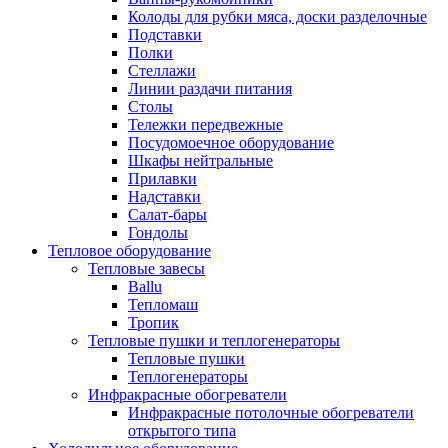
Колоды для рубки мяса, доски разделочные
Подставки
Полки
Стеллажи
Линии раздачи питания
Столы
Тележки передвежные
Посудомоечное оборудование
Шкафы нейтральные
Прилавки
Надставки
Салат-бары
Гондолы
Тепловое оборудование
Тепловые завесы
Ballu
Тепломаш
Тропик
Тепловые пушки и теплогенераторы
Тепловые пушки
Теплогенераторы
Инфракрасные обогреватели
Инфракрасные потолочные обогреватели
открытого типа