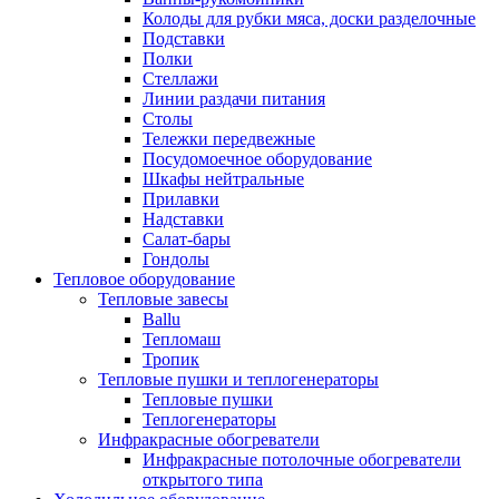
Колоды для рубки мяса, доски разделочные
Подставки
Полки
Стеллажи
Линии раздачи питания
Столы
Тележки передвежные
Посудомоечное оборудование
Шкафы нейтральные
Прилавки
Надставки
Салат-бары
Гондолы
Тепловое оборудование
Тепловые завесы
Ballu
Тепломаш
Тропик
Тепловые пушки и теплогенераторы
Тепловые пушки
Теплогенераторы
Инфракрасные обогреватели
Инфракрасные потолочные обогреватели
открытого типа