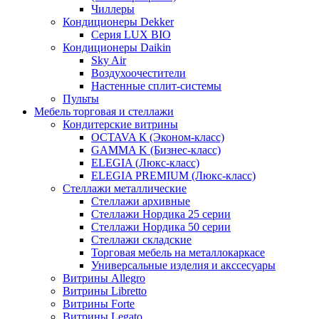
Чиллеры
Кондиционеры Dekker
Серия LUX BIO
Кондиционеры Daikin
Sky Air
Воздухоочестители
Настенные сплит-системы
Пульты
Мебель торговая и стеллажи
Кондитерские витрины
OCTAVA К (Эконом-класс)
GAMMA K (Бизнес-класс)
ELEGIA (Люкс-класс)
ELEGIA PREMIUM (Люкс-класс)
Стеллажи металлические
Стеллажи архивные
Стеллажи Нордика 25 серии
Стеллажи Нордика 50 серии
Стеллажи складские
Торговая мебель на металлокаркасе
Универсальные изделия и акссесуары
Витрины Allegro
Витрины Libretto
Витрины Forte
Витрины Legato