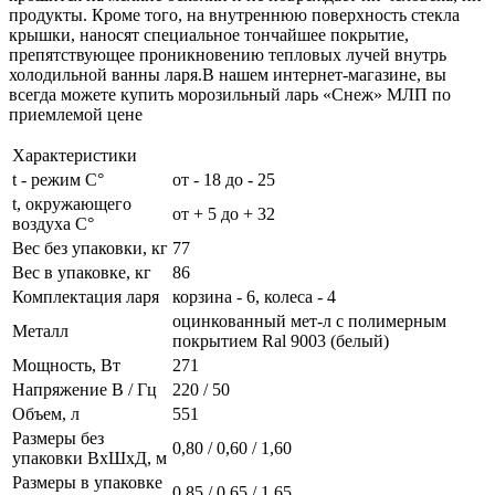
продукты. Кроме того, на внутреннюю поверхность стекла
крышки, наносят специальное тончайшее покрытие,
препятствующее проникновению тепловых лучей внутрь
холодильной ванны ларя.В нашем интернет-магазине, вы
всегда можете купить морозильный ларь «Снеж» МЛП по
приемлемой цене
Характеристики
t - режим С°
от - 18 до - 25
t, окружающего
от + 5 до + 32
воздуха С°
Вес без упаковки, кг
77
Вес в упаковке, кг
86
Комплектация ларя
корзина - 6, колеса - 4
оцинкованный мет-л с полимерным
Металл
покрытием Ral 9003 (белый)
Мощность, Вт
271
Напряжение В / Гц
220 / 50
Объем, л
551
Размеры без
0,80 / 0,60 / 1,60
упаковки ВхШхД, м
Размеры в упаковке
0,85 / 0,65 / 1,65