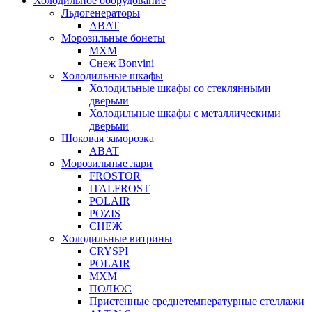
Холодильное оборудование
Льдогенераторы
ABAT
Морозильные бонеты
МХМ
Снеж Bonvini
Холодильные шкафы
Холодильные шкафы cо стеклянными
дверьми
Холодильные шкафы с металлическими
дверьми
Шоковая заморозка
ABAT
Морозильные лари
FROSTOR
ITALFROST
POLAIR
POZIS
СНЕЖ
Холодильные витрины
CRYSPI
POLAIR
МХМ
ПОЛЮС
Пристенные среднетемпературные стеллажи