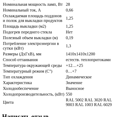
Номинальная мощность ламп, Вт
28
Номинальный ток, A
0,66
Охлаждаемая площадь поддонов
1,25
и полок для выкладки продуктов
Площадь выкладки (м2)
1,25
Подогрев переднего стекла
Нет
Полезный объем выкладки (м)
0,19
Потребление электроэнергии в
1,3
сутки (кВт)
Размеры (ДхГхВ), мм
1410х1410х1200
Способ оттаивания
естеств. теплопритоками
Температура окружающей среды
+12…+25
Температурный режим (C°)
0…+7
Тип охлаждения
Динамическое
Характеристика
Значение
Холодообеспечение
Выносное
Холодопроизводительность, (кВт)
550
RAL 5002 RAL 3020 RAL
Цвета
9003 RAL 1003 RAL 6029
Написать отзыв