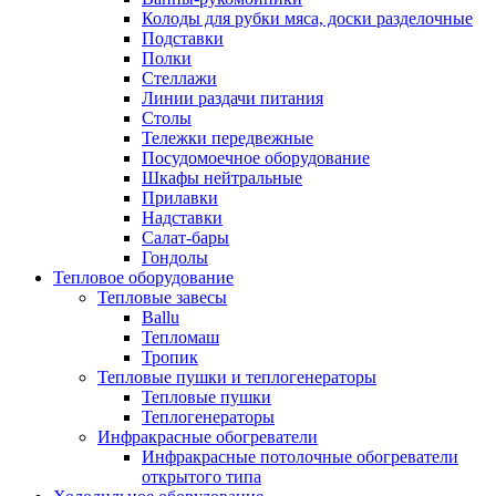
Колоды для рубки мяса, доски разделочные
Подставки
Полки
Стеллажи
Линии раздачи питания
Столы
Тележки передвежные
Посудомоечное оборудование
Шкафы нейтральные
Прилавки
Надставки
Салат-бары
Гондолы
Тепловое оборудование
Тепловые завесы
Ballu
Тепломаш
Тропик
Тепловые пушки и теплогенераторы
Тепловые пушки
Теплогенераторы
Инфракрасные обогреватели
Инфракрасные потолочные обогреватели
открытого типа