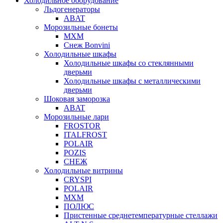
Холодильное оборудование
Льдогенераторы
ABAT
Морозильные бонеты
МХМ
Снеж Bonvini
Холодильные шкафы
Холодильные шкафы cо стеклянными
дверьми
Холодильные шкафы с металлическими
дверьми
Шоковая заморозка
ABAT
Морозильные лари
FROSTOR
ITALFROST
POLAIR
POZIS
СНЕЖ
Холодильные витрины
CRYSPI
POLAIR
МХМ
ПОЛЮС
Пристенные среднетемпературные стеллажи