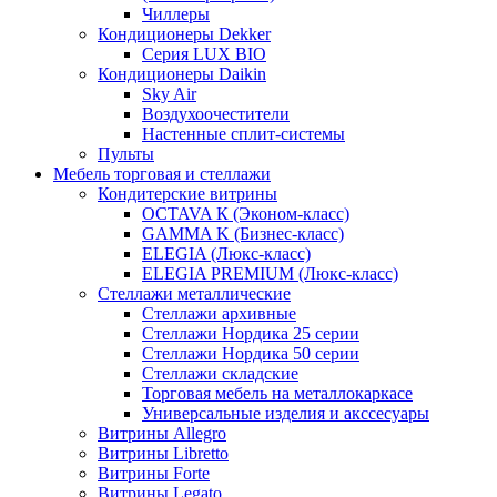
Чиллеры
Кондиционеры Dekker
Серия LUX BIO
Кондиционеры Daikin
Sky Air
Воздухоочестители
Настенные сплит-системы
Пульты
Мебель торговая и стеллажи
Кондитерские витрины
OCTAVA К (Эконом-класс)
GAMMA K (Бизнес-класс)
ELEGIA (Люкс-класс)
ELEGIA PREMIUM (Люкс-класс)
Стеллажи металлические
Стеллажи архивные
Стеллажи Нордика 25 серии
Стеллажи Нордика 50 серии
Стеллажи складские
Торговая мебель на металлокаркасе
Универсальные изделия и акссесуары
Витрины Allegro
Витрины Libretto
Витрины Forte
Витрины Legato