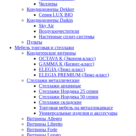
Чиллеры
Кондиционеры Dekker
Серия LUX BIO
Кондиционеры Daikin
Sky Air
Воздухоочестители
Настенные сплит-системы
Пульты
Мебель торговая и стеллажи
Кондитерские витрины
OCTAVA К (Эконом-класс)
GAMMA K (Бизнес-класс)
ELEGIA (Люкс-класс)
ELEGIA PREMIUM (Люкс-класс)
Стеллажи металлические
Стеллажи архивные
Стеллажи Нордика 25 серии
Стеллажи Нордика 50 серии
Стеллажи складские
Торговая мебель на металлокаркасе
Универсальные изделия и акссесуары
Витрины Allegro
Витрины Libretto
Витрины Forte
Витрины Legato