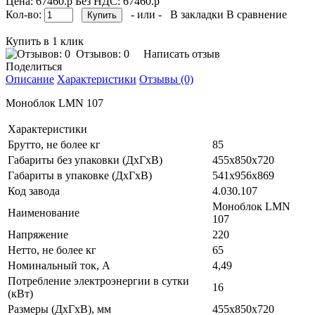
Цена: 67460.р
Без НДС: 67460.р
Кол-во:
- или -
В закладки
В сравнение
Купить в 1 клик
Отзывов: 0
Написать отзыв
Поделиться
Описание
Характеристики
Отзывы (0)
Моноблок LMN 107
Характеристики
Брутто, не более кг
85
Габариты без упаковки (ДхГхВ)
455х850х720
Габариты в упаковке (ДхГхВ)
541х956х869
Код завода
4.030.107
Моноблок LMN
Наименование
107
Напряжение
220
Нетто, не более кг
65
Номинальный ток, A
4,49
Потребление электроэнергии в сутки
16
(кВт)
Размеры (ДхГхВ), мм
455х850х720