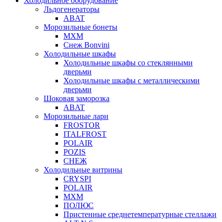
Холодильное оборудование
Льдогенераторы
ABAT
Морозильные бонеты
МХМ
Снеж Bonvini
Холодильные шкафы
Холодильные шкафы cо стеклянными
дверьми
Холодильные шкафы с металлическими
дверьми
Шоковая заморозка
ABAT
Морозильные лари
FROSTOR
ITALFROST
POLAIR
POZIS
СНЕЖ
Холодильные витрины
CRYSPI
POLAIR
МХМ
ПОЛЮС
Пристенные среднетемпературные стеллажи