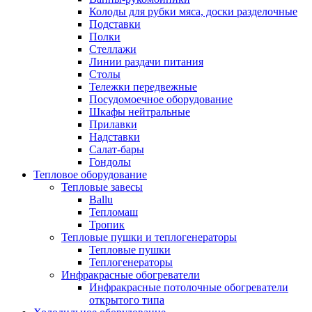
Колоды для рубки мяса, доски разделочные
Подставки
Полки
Стеллажи
Линии раздачи питания
Столы
Тележки передвежные
Посудомоечное оборудование
Шкафы нейтральные
Прилавки
Надставки
Салат-бары
Гондолы
Тепловое оборудование
Тепловые завесы
Ballu
Тепломаш
Тропик
Тепловые пушки и теплогенераторы
Тепловые пушки
Теплогенераторы
Инфракрасные обогреватели
Инфракрасные потолочные обогреватели
открытого типа