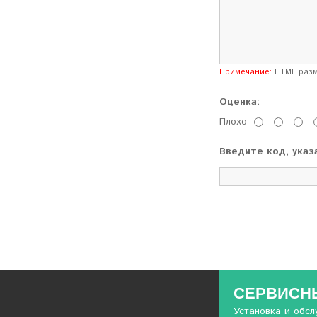
Примечание:
HTML разме
Оценка:
Плохо
Введите код, указ
СЕРВИСНЫ
Установка и обс