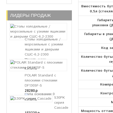
Вместимость бу
0,5л (стекля
ЛИДЕРЫ ПРОДАЖ
Габарит
упаковки (Д
Габариты в упа
(
Столы холодильные /
морозильные с узкими
Код з
ящиками и дверьми
СШС-6,2-2300
Количество буты
Узнать цену
гл
Количество буты
POLAIR Standard с
плоскими стеклами
Компр
DF130SF-S
28280.р
Контр
S30PK
серия
Cascade
Мощность оттаи
153220.р