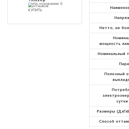
Наимено
Напря
Нетто, не бол
Номина
мощность лам
Номинальный т
Пар
Полезный 
выкладк
Потреб
электроэнер
сутки
Размеры (ДхГхВ
Способ оттаи