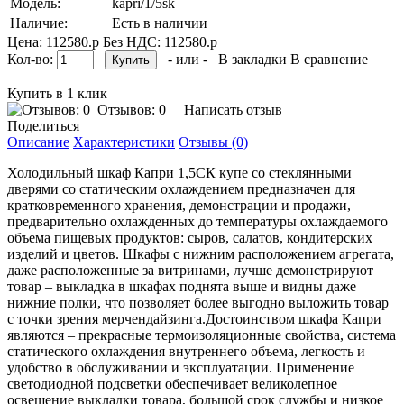
Модель:
kapri/1/5sk
Наличие:
Есть в наличии
Цена: 112580.р
Без НДС: 112580.р
Кол-во:
- или -
В закладки
В сравнение
Купить в 1 клик
Отзывов: 0
Написать отзыв
Поделиться
Описание
Характеристики
Отзывы (0)
Холодильный шкаф Капри 1,5СК купе со стеклянными
дверями со статическим охлаждением предназначен для
кратковременного хранения, демонстрации и продажи,
предварительно охлажденных до температуры охлаждаемого
объема пищевых продуктов: сыров, салатов, кондитерских
изделий и цветов. Шкафы с нижним расположением агрегата,
даже расположенные за витринами, лучше демонстрируют
товар – выкладка в шкафах поднята выше и видны даже
нижние полки, что позволяет более выгодно выложить товар
с точки зрения мерчендайзинга.Достоинством шкафа Капри
являются – прекрасные термоизоляционные свойства, система
статического охлаждения внутреннего объема, легкость и
удобство в обслуживании и эксплуатации. Применение
светодиодной подсветки обеспечивает великолепное
освещение выкладки товара, большой срок службы и низкое