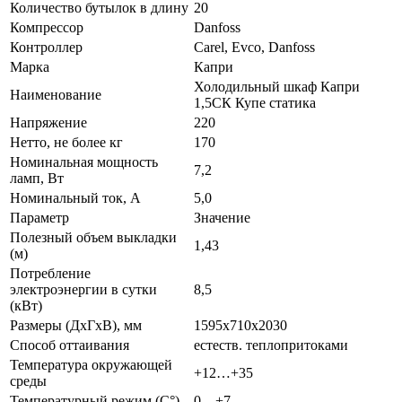
Количество бутылок в длину
20
Компрессор
Danfoss
Контроллер
Carel, Evco, Danfoss
Марка
Капри
Холодильный шкаф Капри
Наименование
1,5СК Купе статика
Напряжение
220
Нетто, не более кг
170
Номинальная мощность
7,2
ламп, Вт
Номинальный ток, A
5,0
Параметр
Значение
Полезный объем выкладки
1,43
(м)
Потребление
электроэнергии в сутки
8,5
(кВт)
Размеры (ДхГхВ), мм
1595х710х2030
Способ оттаивания
естеств. теплопритоками
Температура окружающей
+12…+35
среды
Температурный режим (C°)
0…+7