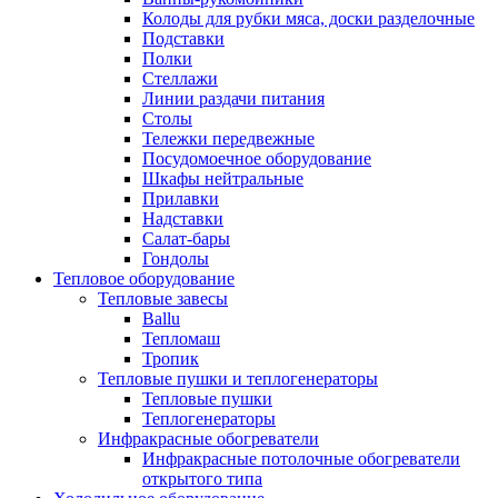
Колоды для рубки мяса, доски разделочные
Подставки
Полки
Стеллажи
Линии раздачи питания
Столы
Тележки передвежные
Посудомоечное оборудование
Шкафы нейтральные
Прилавки
Надставки
Салат-бары
Гондолы
Тепловое оборудование
Тепловые завесы
Ballu
Тепломаш
Тропик
Тепловые пушки и теплогенераторы
Тепловые пушки
Теплогенераторы
Инфракрасные обогреватели
Инфракрасные потолочные обогреватели
открытого типа