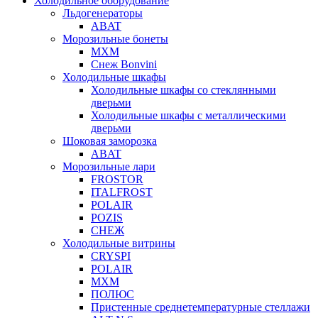
Холодильное оборудование
Льдогенераторы
ABAT
Морозильные бонеты
МХМ
Снеж Bonvini
Холодильные шкафы
Холодильные шкафы cо стеклянными
дверьми
Холодильные шкафы с металлическими
дверьми
Шоковая заморозка
ABAT
Морозильные лари
FROSTOR
ITALFROST
POLAIR
POZIS
СНЕЖ
Холодильные витрины
CRYSPI
POLAIR
МХМ
ПОЛЮС
Пристенные среднетемпературные стеллажи