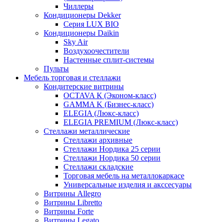
Чиллеры
Кондиционеры Dekker
Серия LUX BIO
Кондиционеры Daikin
Sky Air
Воздухоочестители
Настенные сплит-системы
Пульты
Мебель торговая и стеллажи
Кондитерские витрины
OCTAVA К (Эконом-класс)
GAMMA K (Бизнес-класс)
ELEGIA (Люкс-класс)
ELEGIA PREMIUM (Люкс-класс)
Стеллажи металлические
Стеллажи архивные
Стеллажи Нордика 25 серии
Стеллажи Нордика 50 серии
Стеллажи складские
Торговая мебель на металлокаркасе
Универсальные изделия и акссесуары
Витрины Allegro
Витрины Libretto
Витрины Forte
Витрины Legato