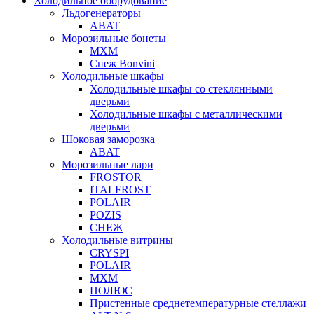
Холодильное оборудование
Льдогенераторы
ABAT
Морозильные бонеты
МХМ
Снеж Bonvini
Холодильные шкафы
Холодильные шкафы cо стеклянными
дверьми
Холодильные шкафы с металлическими
дверьми
Шоковая заморозка
ABAT
Морозильные лари
FROSTOR
ITALFROST
POLAIR
POZIS
СНЕЖ
Холодильные витрины
CRYSPI
POLAIR
МХМ
ПОЛЮС
Пристенные среднетемпературные стеллажи