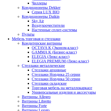
Чиллеры
Кондиционеры Dekker
Серия LUX BIO
Кондиционеры Daikin
Sky Air
Воздухоочестители
Настенные сплит-системы
Пульты
Мебель торговая и стеллажи
Кондитерские витрины
OCTAVA К (Эконом-класс)
GAMMA K (Бизнес-класс)
ELEGIA (Люкс-класс)
ELEGIA PREMIUM (Люкс-класс)
Стеллажи металлические
Стеллажи архивные
Стеллажи Нордика 25 серии
Стеллажи Нордика 50 серии
Стеллажи складские
Торговая мебель на металлокаркасе
Универсальные изделия и акссесуары
Витрины Allegro
Витрины Libretto
Витрины Forte
Витрины Legato