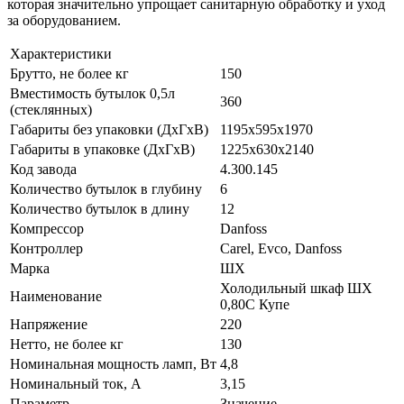
которая значительно упрощает санитарную обработку и уход
за оборудованием.
Характеристики
Брутто, не более кг
150
Вместимость бутылок 0,5л
360
(стеклянных)
Габариты без упаковки (ДхГхВ)
1195х595х1970
Габариты в упаковке (ДхГхВ)
1225х630х2140
Код завода
4.300.145
Количество бутылок в глубину
6
Количество бутылок в длину
12
Компрессор
Danfoss
Контроллер
Carel, Evco, Danfoss
Марка
ШХ
Холодильный шкаф ШХ
Наименование
0,80С Купе
Напряжение
220
Нетто, не более кг
130
Номинальная мощность ламп, Вт
4,8
Номинальный ток, A
3,15
Параметр
Значение