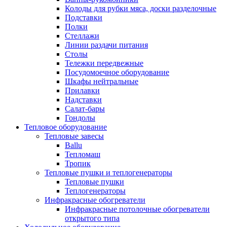
Колоды для рубки мяса, доски разделочные
Подставки
Полки
Стеллажи
Линии раздачи питания
Столы
Тележки передвежные
Посудомоечное оборудование
Шкафы нейтральные
Прилавки
Надставки
Салат-бары
Гондолы
Тепловое оборудование
Тепловые завесы
Ballu
Тепломаш
Тропик
Тепловые пушки и теплогенераторы
Тепловые пушки
Теплогенераторы
Инфракрасные обогреватели
Инфракрасные потолочные обогреватели
открытого типа