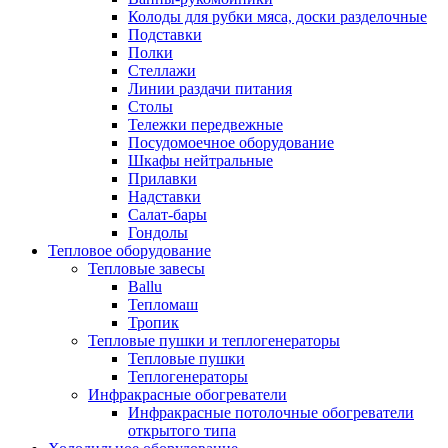
Колоды для рубки мяса, доски разделочные
Подставки
Полки
Стеллажи
Линии раздачи питания
Столы
Тележки передвежные
Посудомоечное оборудование
Шкафы нейтральные
Прилавки
Надставки
Салат-бары
Гондолы
Тепловое оборудование
Тепловые завесы
Ballu
Тепломаш
Тропик
Тепловые пушки и теплогенераторы
Тепловые пушки
Теплогенераторы
Инфракрасные обогреватели
Инфракрасные потолочные обогреватели
открытого типа