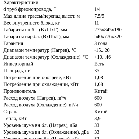
Характеристики
d труб фреонопровода, ´´
1/4
Max длина трассы/перепад высот, м
7,5/5
Вес внутреннего блока, кг
11
Габариты вн.бл. (ВхШхГ), мм
275х845х180
Габариты нар.бл. (ВхШхГ), мм
540х776х320
Гарантия
3 года
Диапазон температур (Нагрев), °C
-15...20
Диапазон температур (Охлаждение), °C
+10...46
Инверторный
Есть
Площадь, m²
35
Потребление при обогреве, кВт
1,08
Потребление при охлаждении, кВт
1,08
Производитель
Китай
Расход воздуха (Нагрев), m³/ч
600
Расход воздуха (Охлаждение), m³/ч
600
Страна
Китай
Тепло, кВт
3,9
Уровень шума вн.бл. (Нагрев), дБа
33
Уровень шума вн.бл. (Охлаждение), дБа
33
Уровень шума нар.бл. (Нагрев), дБа
52