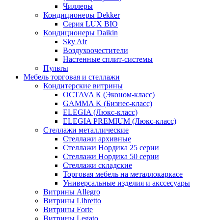
Чиллеры
Кондиционеры Dekker
Серия LUX BIO
Кондиционеры Daikin
Sky Air
Воздухоочестители
Настенные сплит-системы
Пульты
Мебель торговая и стеллажи
Кондитерские витрины
OCTAVA К (Эконом-класс)
GAMMA K (Бизнес-класс)
ELEGIA (Люкс-класс)
ELEGIA PREMIUM (Люкс-класс)
Стеллажи металлические
Стеллажи архивные
Стеллажи Нордика 25 серии
Стеллажи Нордика 50 серии
Стеллажи складские
Торговая мебель на металлокаркасе
Универсальные изделия и акссесуары
Витрины Allegro
Витрины Libretto
Витрины Forte
Витрины Legato