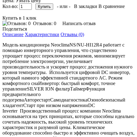
Цена: Узнать цену
Кол-во:
- или -
В закладки
В сравнение
Купить в 1 клик
Отзывов: 0
Написать отзыв
Поделиться
Описание
Характеристики
Отзывы (0)
Модель кондиционера NeoclimaNS/NU-HI12R4 работает с
помощью инверторного управления, что существенно
упрощает процесс переключения режимов, минимизирует
потребление электроэнергии, увеличивает
производительность и ускоряет процесс достижения нужного
уровня температуры. Используется цифровой DC инвертор,
который намного эффективней стандартного AC. Режим
комфортного снаИнвертор: быстрый комфорт, точное
управлениеSILVER ION фильтрТаймерФункция
предварительного
подогреваАвторестартСамодиагностикаОзонобезопасный
хладагентСтарт при низком напряженииDC
Inverter Производственный процесс компании Neoclima
основывается на трех принципах, которые способны идеально
сочетать надежность, высокий уровень технических
характеристик и разумной цены. Климатическое
оборудование способно быстро и эффективно очищать воздух,