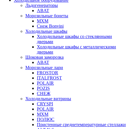
Холодильное оборудование
Льдогенераторы
ABAT
Морозильные бонеты
МХМ
Снеж Bonvini
Холодильные шкафы
Холодильные шкафы cо стеклянными
дверьми
Холодильные шкафы с металлическими
дверьми
Шоковая заморозка
ABAT
Морозильные лари
FROSTOR
ITALFROST
POLAIR
POZIS
СНЕЖ
Холодильные витрины
CRYSPI
POLAIR
МХМ
ПОЛЮС
Пристенные среднетемпературные стеллажи