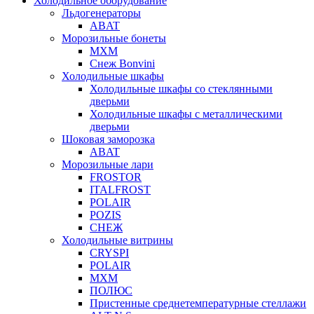
Холодильное оборудование
Льдогенераторы
ABAT
Морозильные бонеты
МХМ
Снеж Bonvini
Холодильные шкафы
Холодильные шкафы cо стеклянными
дверьми
Холодильные шкафы с металлическими
дверьми
Шоковая заморозка
ABAT
Морозильные лари
FROSTOR
ITALFROST
POLAIR
POZIS
СНЕЖ
Холодильные витрины
CRYSPI
POLAIR
МХМ
ПОЛЮС
Пристенные среднетемпературные стеллажи