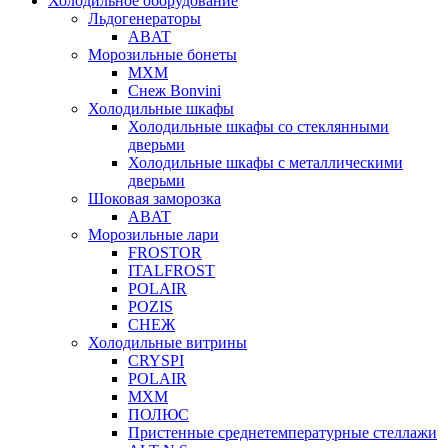
Холодильное оборудование
Льдогенераторы
ABAT
Морозильные бонеты
МХМ
Снеж Bonvini
Холодильные шкафы
Холодильные шкафы cо стеклянными
дверьми
Холодильные шкафы с металлическими
дверьми
Шоковая заморозка
ABAT
Морозильные лари
FROSTOR
ITALFROST
POLAIR
POZIS
СНЕЖ
Холодильные витрины
CRYSPI
POLAIR
МХМ
ПОЛЮС
Пристенные среднетемпературные стеллажи