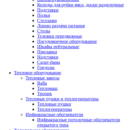
Колоды для рубки мяса, доски разделочные
Подставки
Полки
Стеллажи
Линии раздачи питания
Столы
Тележки передвежные
Посудомоечное оборудование
Шкафы нейтральные
Прилавки
Надставки
Салат-бары
Гондолы
Тепловое оборудование
Тепловые завесы
Ballu
Тепломаш
Тропик
Тепловые пушки и теплогенераторы
Тепловые пушки
Теплогенераторы
Инфракрасные обогреватели
Инфракрасные потолочные обогреватели
открытого типа