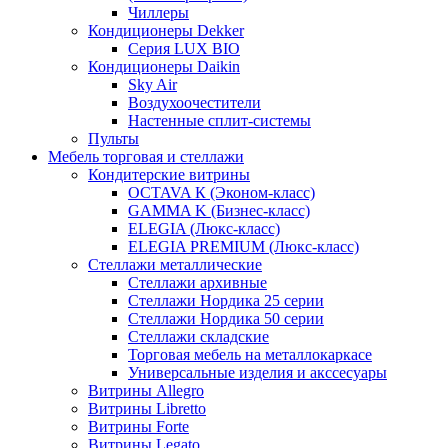
Чиллеры
Кондиционеры Dekker
Серия LUX BIO
Кондиционеры Daikin
Sky Air
Воздухоочестители
Настенные сплит-системы
Пульты
Мебель торговая и стеллажи
Кондитерские витрины
OCTAVA К (Эконом-класс)
GAMMA K (Бизнес-класс)
ELEGIA (Люкс-класс)
ELEGIA PREMIUM (Люкс-класс)
Стеллажи металлические
Стеллажи архивные
Стеллажи Нордика 25 серии
Стеллажи Нордика 50 серии
Стеллажи складские
Торговая мебель на металлокаркасе
Универсальные изделия и акссесуары
Витрины Allegro
Витрины Libretto
Витрины Forte
Витрины Legato