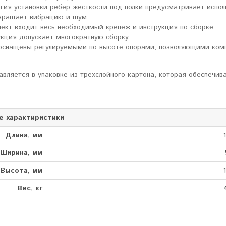
огия установки ребер жесткости под полки предусматривает испо
вращает вибрацию и шум
лект входит весь необходимый крепеж и инструкция по сборке
укция допускает многократную сборку
оснащены регулируемыми по высоте опорами, позволяющими комп
авляется в упаковке из трехслойного картона, которая обеспечив
е характиристики
Длина, мм
Ширина, мм
Высота, мм
Вес, кг