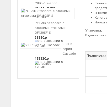
Технол
СШС-6,2-2300
предот
Узнать цену
В комп
Констр
Ножки 
POLAIR Standard с
плоскими стеклами
Упаковка:
DF130SF-S
Изделие пост
28280.р
S30PK
серия
Cascade
Технически
153220.р