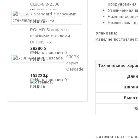
оборудования
СШС-6,2-2300
Увеличенная в
Узнать цену
Нижняя обвязк
Ножки оснаще
POLAIR Standard с
Упаковка:
плоскими стеклами
Изделие поставляетс
DF130SF-S
28280.р
S30PK
серия
Технические хара
Cascade
153220.р
Длин
Ширин
Высот
В
НАПИСАТЬ ОТЗЫВ