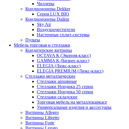
Чиллеры
Кондиционеры Dekker
Серия LUX BIO
Кондиционеры Daikin
Sky Air
Воздухоочестители
Настенные сплит-системы
Пульты
Мебель торговая и стеллажи
Кондитерские витрины
OCTAVA К (Эконом-класс)
GAMMA K (Бизнес-класс)
ELEGIA (Люкс-класс)
ELEGIA PREMIUM (Люкс-класс)
Стеллажи металлические
Стеллажи архивные
Стеллажи Нордика 25 серии
Стеллажи Нордика 50 серии
Стеллажи складские
Торговая мебель на металлокаркасе
Универсальные изделия и акссесуары
Витрины Allegro
Витрины Libretto
Витрины Forte
Витрины Legato