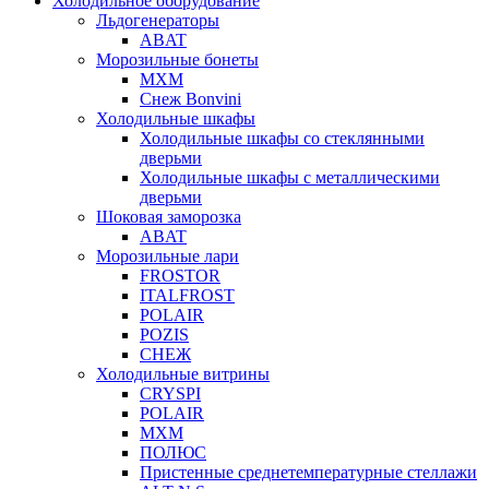
Холодильное оборудование
Льдогенераторы
ABAT
Морозильные бонеты
МХМ
Снеж Bonvini
Холодильные шкафы
Холодильные шкафы cо стеклянными
дверьми
Холодильные шкафы с металлическими
дверьми
Шоковая заморозка
ABAT
Морозильные лари
FROSTOR
ITALFROST
POLAIR
POZIS
СНЕЖ
Холодильные витрины
CRYSPI
POLAIR
МХМ
ПОЛЮС
Пристенные среднетемпературные стеллажи