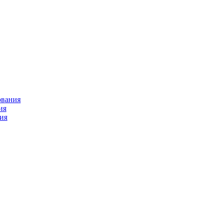
ования
ия
ия