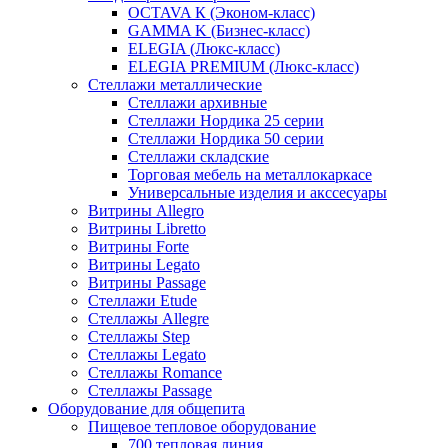
OCTAVA К (Эконом-класс)
GAMMA K (Бизнес-класс)
ELEGIA (Люкс-класс)
ELEGIA PREMIUM (Люкс-класс)
Стеллажи металлические
Стеллажи архивные
Стеллажи Нордика 25 серии
Стеллажи Нордика 50 серии
Стеллажи складские
Торговая мебель на металлокаркасе
Универсальные изделия и акссесуары
Витрины Allegro
Витрины Libretto
Витрины Forte
Витрины Legato
Витрины Passage
Стеллажи Etude
Стеллажы Allegre
Стеллажы Step
Стеллажы Legato
Стеллажы Romance
Стеллажы Passage
Оборудование для общепита
Пищевое тепловое оборудование
700 тепловая линия