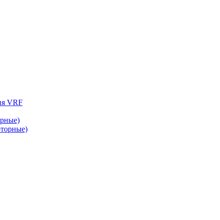
ия VRF
рные)
торные)