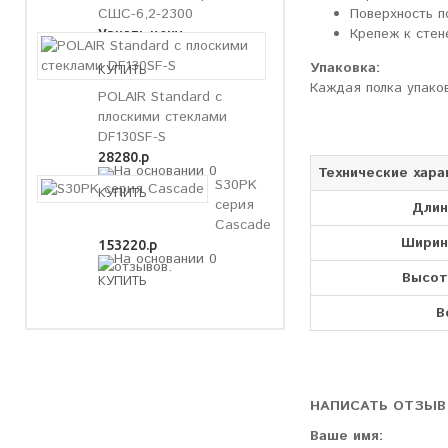
Поверхность п
СШС-6,2-2300
Крепеж к стен
Узнать цену
Упаковка:
Каждая полка упако
POLAIR Standard с
плоскими стеклами
DF130SF-S
28280.р
Технические хара
S30PK
серия
Длин
Cascade
Ширин
153220.р
Высот
В
НАПИСАТЬ ОТЗЫВ
Ваше имя: