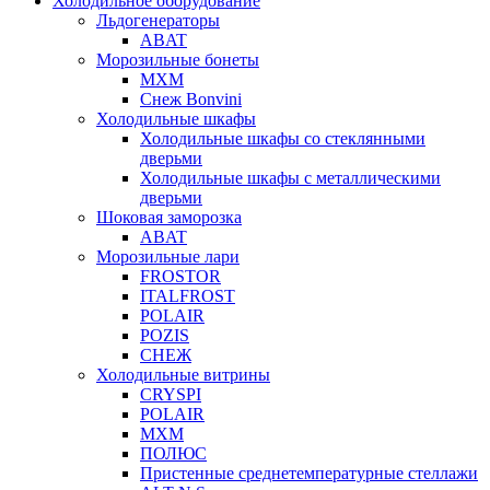
Холодильное оборудование
Льдогенераторы
ABAT
Морозильные бонеты
МХМ
Снеж Bonvini
Холодильные шкафы
Холодильные шкафы cо стеклянными
дверьми
Холодильные шкафы с металлическими
дверьми
Шоковая заморозка
ABAT
Морозильные лари
FROSTOR
ITALFROST
POLAIR
POZIS
СНЕЖ
Холодильные витрины
CRYSPI
POLAIR
МХМ
ПОЛЮС
Пристенные среднетемпературные стеллажи