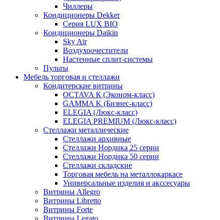
Чиллеры
Кондиционеры Dekker
Серия LUX BIO
Кондиционеры Daikin
Sky Air
Воздухоочестители
Настенные сплит-системы
Пульты
Мебель торговая и стеллажи
Кондитерские витрины
OCTAVA К (Эконом-класс)
GAMMA K (Бизнес-класс)
ELEGIA (Люкс-класс)
ELEGIA PREMIUM (Люкс-класс)
Стеллажи металлические
Стеллажи архивные
Стеллажи Нордика 25 серии
Стеллажи Нордика 50 серии
Стеллажи складские
Торговая мебель на металлокаркасе
Универсальные изделия и акссесуары
Витрины Allegro
Витрины Libretto
Витрины Forte
Витрины Legato