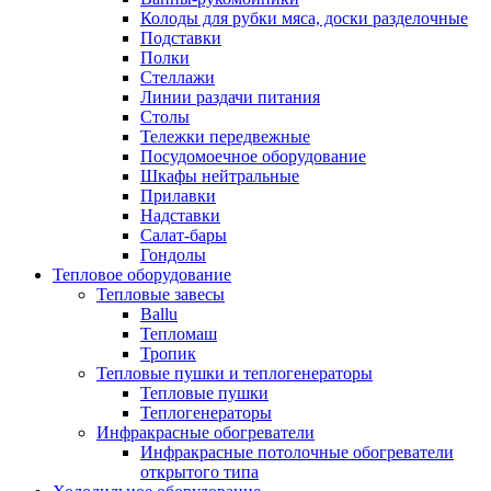
Колоды для рубки мяса, доски разделочные
Подставки
Полки
Стеллажи
Линии раздачи питания
Столы
Тележки передвежные
Посудомоечное оборудование
Шкафы нейтральные
Прилавки
Надставки
Салат-бары
Гондолы
Тепловое оборудование
Тепловые завесы
Ballu
Тепломаш
Тропик
Тепловые пушки и теплогенераторы
Тепловые пушки
Теплогенераторы
Инфракрасные обогреватели
Инфракрасные потолочные обогреватели
открытого типа